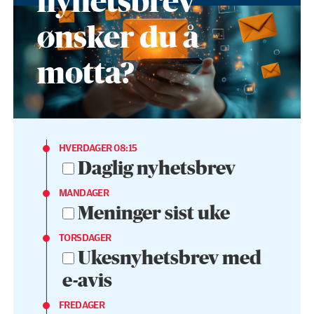
nyhetsbrev
ønsker du å
motta?
HVERDAGER 08:15
Daglig nyhetsbrev
MANDAGER
Meninger sist uke
TORSDAGER
Ukesnyhetsbrev med
e-avis
FREDAGER