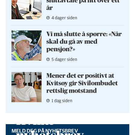
sluttavtale på litt over ett
år
4 dager siden
Vi må slutte å spørre: «Når
skal du gå av med
pensjon?»
5 dager siden
Mener det er positivt at
Kvitsøy gir Sivilombudet
rettslig motstand
1 dag siden
Hvilke
MELD DEG PÅ NYHETSBREV