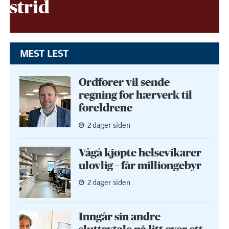
strid
MEST LEST
Ordfører vil sende
regning for hærverk til
foreldrene
2 dager siden
Vågå kjøpte helse­vikarer
ulovlig – får milliongebyr
2 dager siden
Inngår sin andre