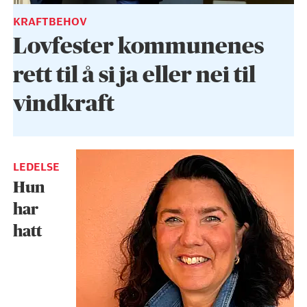
KRAFTBEHOV
Lovfester kommunenes
rett til å si ja eller nei til
vindkraft
LEDELSE
Hun
har
hatt