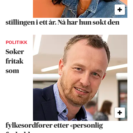
stillingen i ett år. Nå har hun søkt den
POLITIKK
Søker
fritak
som
fylkesordfører etter «personlig