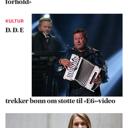
forhold»
KULTUR
D. D. E
trekker bønn om støtte til «E6»-video