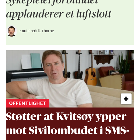
applauderer et luftslott
Knut Fredrik Thorne
OFFENTLIGHET
Støtter at Kvitsøy ypper
mot Sivil­ombudet i SMS-