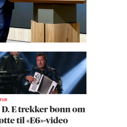
TUR
. D. E trekker bønn om
øtte til «E6»-video