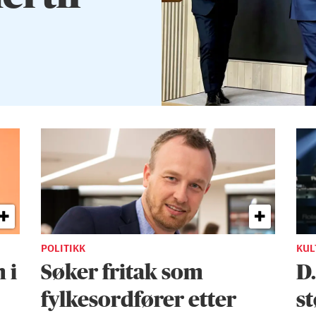
POLITIKK
KUL
 i
Søker fritak som
D
fylkesordfører etter
st