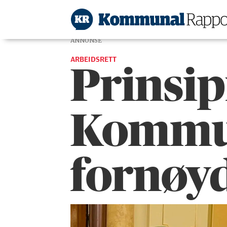
ANNONSE
ARBEIDSRETT
Prinsip
Kommun
fornøy