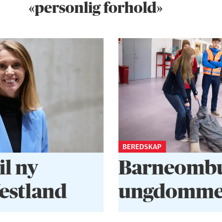
«personlig forhold»
BEREDSKAP
il ny
Barneombud
Vestland
ungdommen