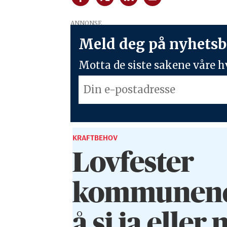
ANNONSE
Meld deg på nyhetsb
Motta de siste sakene våre hv
KRAFTBEHOV
Lovfester
kommunenes 
å si ja eller n