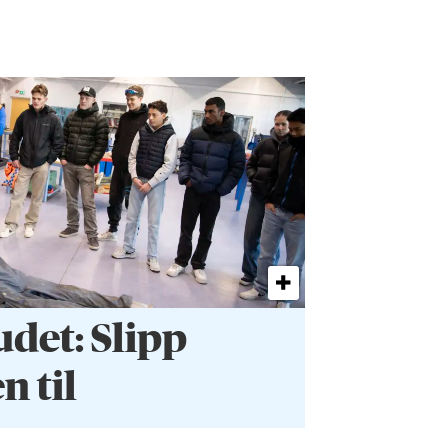
et: Slipp
 til