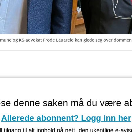
ommune og KS-advokat Frode Lauareid kan glede seg over dommen 
lese denne saken må du være a
Allerede abonnent? Logg inn her
tilgang til alt innhold på nett, den ukentlige e-avi