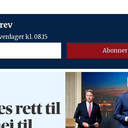
rev
erdager kl. 08.15
rett til
ei til