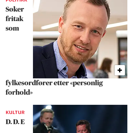
Søker
fritak
som
fylkesordfører etter «personlig
forhold»
KULTUR
D. D. E