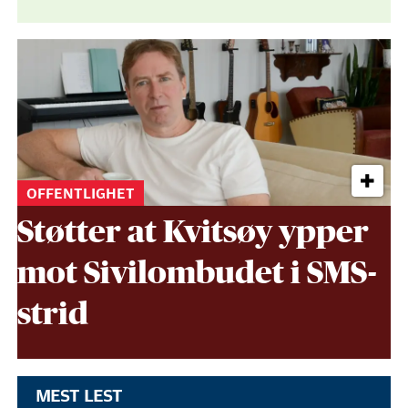
OFFENTLIGHET
Støtter at Kvitsøy ypper
mot Sivil­ombudet i SMS-
strid
MEST LEST