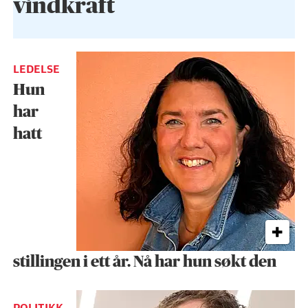
vindkraft
15. Ålesund
16. Bergen
LEDELSE
17. Tønsberg
Hun
har
18. Asker
hatt
19. Oslo
20. Lillestrøm
stillingen i ett år. Nå har hun søkt den
POLITIKK