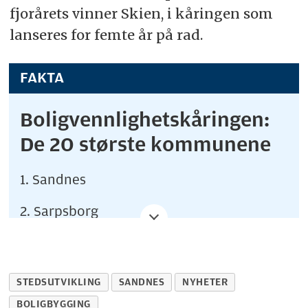
fjorårets vinner Skien, i kåringen som
lanseres for femte år på rad.
FAKTA
Boligvennlighetskåringen:
De 20 største kommunene
1. Sandnes
2. Sarpsborg
3. Skien
4. Fredrikstad
STEDSUTVIKLING
SANDNES
NYHETER
BOLIGBYGGING