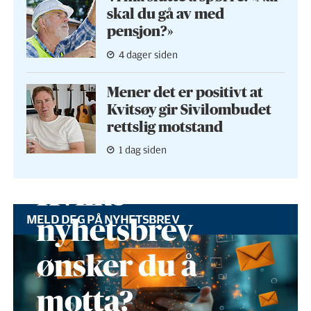
skal du gå av med
pensjon?»
4 dager siden
Mener det er positivt at
Kvitsøy gir Sivilombudet
rettslig motstand
1 dag siden
Hvilke
MELD DEG PÅ NYHETSBREV
nyhetsbrev
ønsker du å
motta?