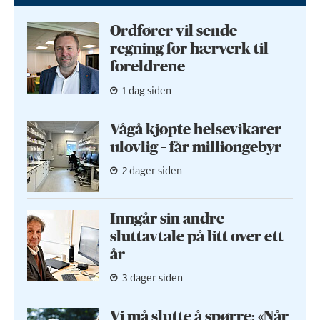
Ordfører vil sende
regning for hærverk til
foreldrene
1 dag siden
Vågå kjøpte helse­vikarer
ulovlig – får milliongebyr
2 dager siden
Inngår sin andre
sluttavtale på litt over ett
år
3 dager siden
Vi må slutte å spørre: «Når