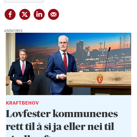
5. Trondheim
6. Kristiansand
7. Bodø
ANNONSE
8. Tromsø
9. Stavanger
10. Sandefjord
11. Drammen
12. Nordre Follo
KRAFTBEHOV
Lovfester kommunenes
13. Moss
rett til å si ja eller nei til
14. Bærum