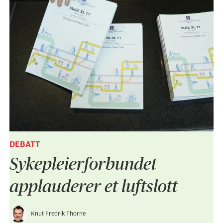
DEBATT
Sykepleier­forbundet
applauderer et luftslott
Knut Fredrik Thorne