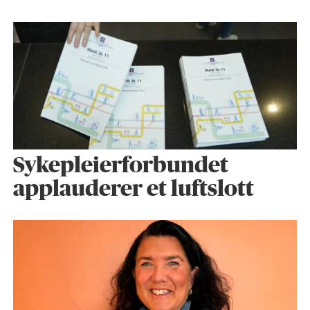
Sykepleier­forbundet
applauderer et luftslott