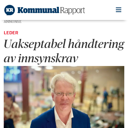
ANNONSE
LEDER
Uakseptabel håndtering
av innsynskrav