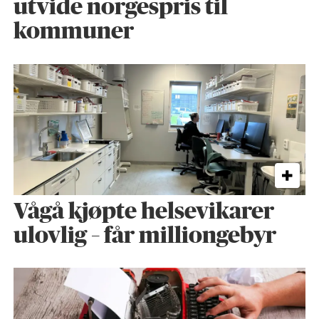
utvide norgespris til
kommuner
Vågå kjøpte helse­vikarer
ulovlig – får milliongebyr