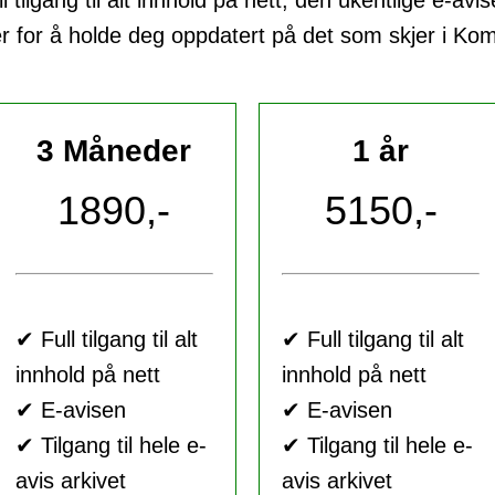
tilgang til alt innhold på nett, den ukentlige e-avi
er for å holde deg oppdatert på det som skjer i K
3 Måneder
1 år
1890,-
5150,-
✔ Full tilgang til alt
✔ Full tilgang til alt
innhold på nett
innhold på nett
✔ E-avisen
✔ E-avisen
✔ Tilgang til hele e-
✔ Tilgang til hele e-
avis arkivet
avis arkivet