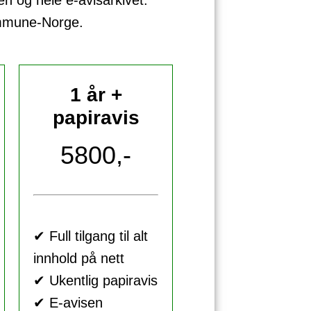
sen og hele e-avisarkivet.
ommune-Norge.
1 år +
papiravis
5800,-
✔ Full tilgang til alt
innhold på nett
✔ Ukentlig papiravis
✔ E-avisen