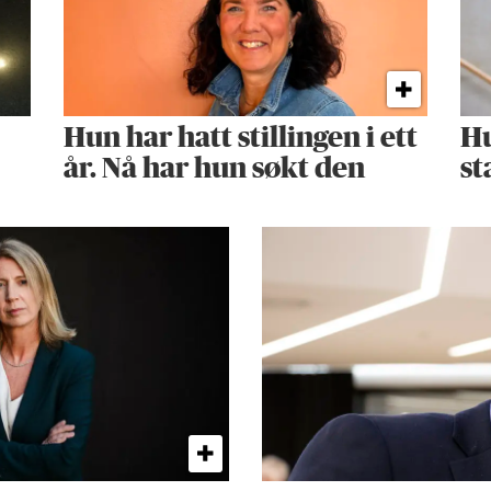
Hun har hatt stillingen i ett
Hu
år. Nå har hun søkt den
st