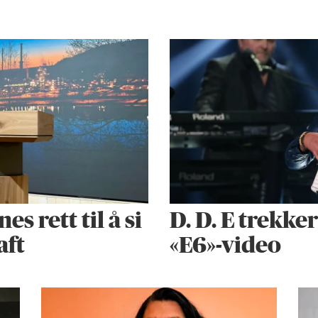
 rett til å si
D. D. E trekke
aft
«E6»-video