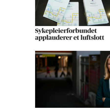
Sykepleier­forbundet
applauderer et luftslott