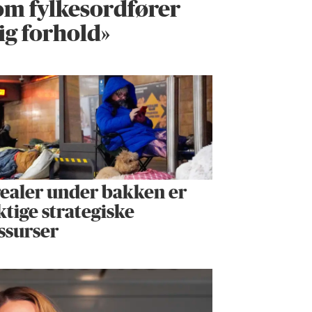
om fylkes­ordfører
ig forhold»
ealer under bakken er
ktige strategiske
ssurser