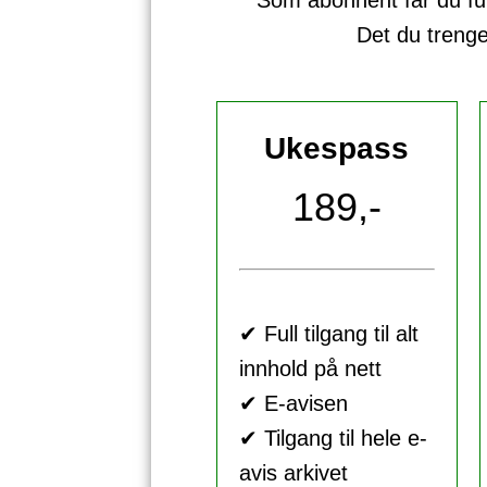
Som abonnent får du full 
Det du treng
Ukespass
189,-
✔ Full tilgang til alt
innhold på nett
✔ E-avisen
✔ Tilgang til hele e-
avis arkivet