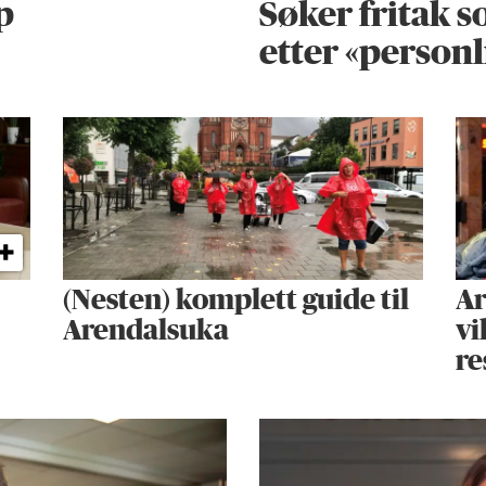
p
Søker fritak s
etter «personl
(Nesten) komplett guide til
Ar
Arendalsuka
vi
re