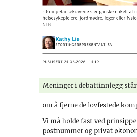
– Kompetansekravene sier ganske enkelt at in
helsesykepleiere, jordmødre, leger eller fysi
NTB
Kathy
Lie
STORTINGSREPRESENTANT, SV
PUBLISERT
24.06.2026 - 14:19
Meninger i debattinnlegg står
om å fjerne de lovfestede ko
Vi må holde fast ved prinsippe
postnummer og privat økonomi.