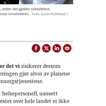
 enten det gjelder sykepleiere,
kriver innsenderen.
Foto: Gorm Kallestad /
er det vi
risikerer dersom
eringen gjør alvor av planene
msorgstjenestene.
t helsepersonell, uansett
ter over hele landet er ikke