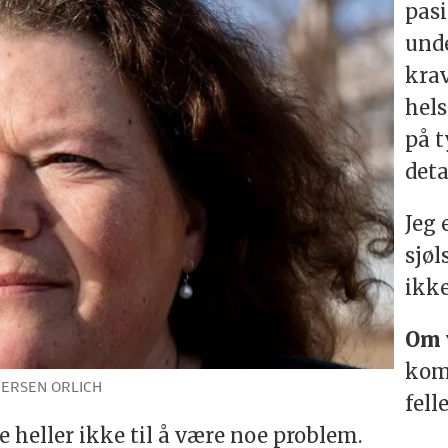
pasi
und
krav
hels
på t
deta
Jeg 
sjøl
ikke
Om 
kom
VERSEN ORLICH
fell
heller ikke til å være noe problem.