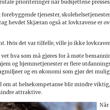
 brutale prioriteringer når budsjettene presses
t: forebyggende tjenester, skolehelsetjeneste
rag hevdet Skjæran også at lovkravene er o
t. Hvis det var tilfelle, ville jo ikke lovkrav
, vet hva som må gjøres for å møte bemanni
jem og hjemmetjenester er flere utdanningspla
fagmiljøer og en økonomi som gjør det mulig 
m at helsekompetanse blir mindre viktig, r
indre attraktive.
Når 