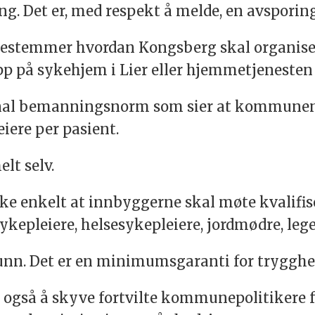
g. Det er, med respekt å melde, en avsporing
g bestemmer hvordan Kongsberg skal organis
pp på sykehjem i Lier eller hjemmetjeneste
onal bemanningsnorm som sier at kommunen
eiere per pasient.
t selv.
 enkelt at innbyggerne skal møte kvalifise
sykepleiere, helsesykepleiere, jordmødre, lege
funn. Det er en minimumsgaranti for trygghet
 også å skyve fortvilte kommunepolitikere f