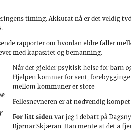
eringens timing. Akkurat nå er det veldig t
.
sende rapporter om hvordan eldre faller mel
ever med kapasitet og bemanning.
Når det gjelder psykisk helse for barn og
Hjelpen kommer for sent, forebyggingen 
mellom kommuner er store.
ne
Fellesnevneren er at nødvendig kompet
r
For litt siden
var jeg i debatt på Dags
Bjørnar Skjæran. Han mente at det å f