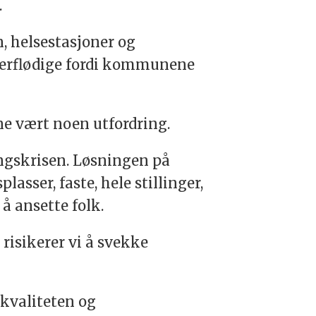
.
n, helsestasjoner og
verflødige fordi kommunene
ene vært noen utfordring.
ngskrisen. Løsningen på
sser, faste, hele stillinger,
å ansette folk.
isikerer vi å svekke
kvaliteten og