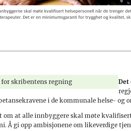
nbyggerne skal møte kvalifisert helsepersonell når de trenger det,
oterapeuter. Det er en minimumsgaranti for trygghet og kvalitet, s
 for skribentens regning
Det 
regj
mpetansekravene i de kommunale helse- og o
t om at alle innbyggere skal møte kvalifiser
 Å gi opp ambisjonene om likeverdige tjenes