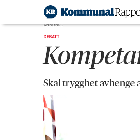
ANNONSE
DEBATT
Kompetans
Skal trygghet avhenge av