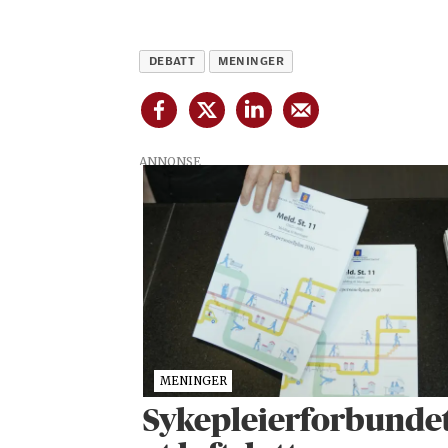
DEBATT
MENINGER
ANNONSE
MENINGER
Sykepleier­forbunde