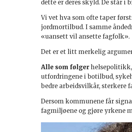
dette er deres skyld. De står i
Vi vet hva som ofte taper førs
jordmortilbud. I samme ånded
«uansett vil ansette fagfolk».
Det er et litt merkelig argumen
Alle som følger
helsepolitikk
utfordringene i botilbud, sykeh
bedre arbeidsvilkår, sterkere 
Dersom kommunene får signal o
fagmiljøene og gjøre yrkene m