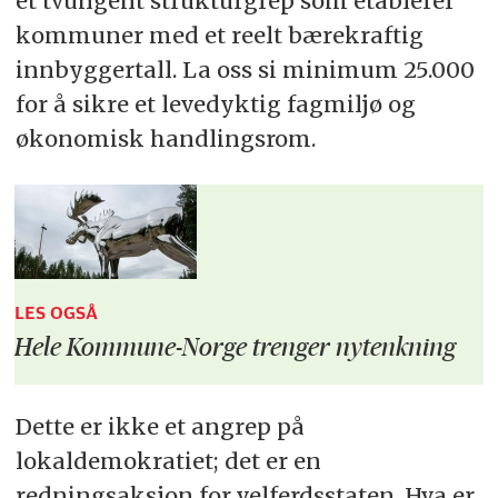
et tvungent strukturgrep som etablerer
kommuner med et reelt bærekraftig
innbyggertall. La oss si minimum 25.000
for å sikre et levedyktig fagmiljø og
økonomisk handlingsrom.
LES OGSÅ
Hele Kommune-Norge trenger nytenkning
Dette er ikke et angrep på
lokaldemokratiet; det er en
redningsaksjon for velferdsstaten. Hva er