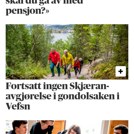
skal du gå av med
pensjon?»
Fortsatt ingen Skjæran-
avgjørelse i gondolsaken i
Vefsn