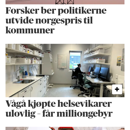
Forsker ber politikerne
utvide norgespris til
kommuner
Vågå kjøpte helse­vikarer
ulovlig – får milliongebyr