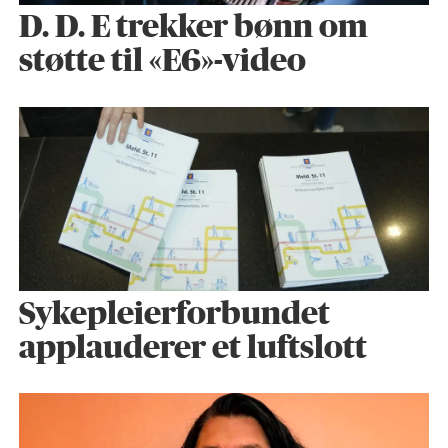
D. D. E trekker bønn om
støtte til «E6»-video
Sykepleier­forbundet
applauderer et luftslott