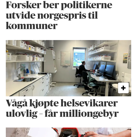
Forsker ber politikerne
utvide norgespris til
kommuner
Vågå kjøpte helse­vikarer
ulovlig – får milliongebyr