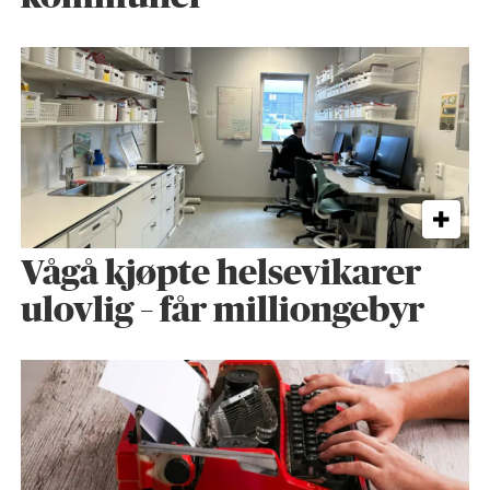
Vågå kjøpte helse­vikarer
ulovlig – får milliongebyr