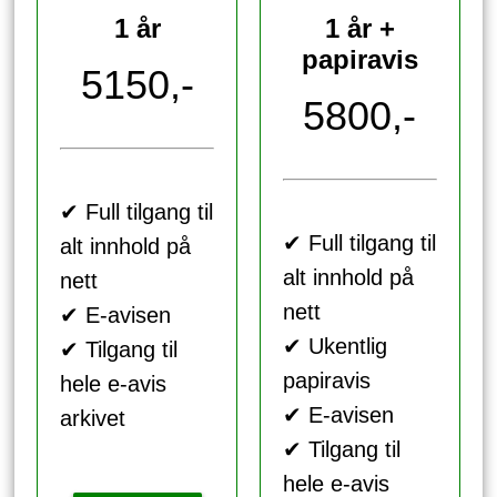
1 år
1 år +
papiravis
5150,-
5800,-
✔ Full tilgang til
✔ Full tilgang til
alt innhold på
alt innhold på
nett
nett
✔ E-avisen
✔ Ukentlig
✔ Tilgang til
papiravis
hele e-avis
✔ E-avisen
arkivet
✔ Tilgang til
hele e-avis