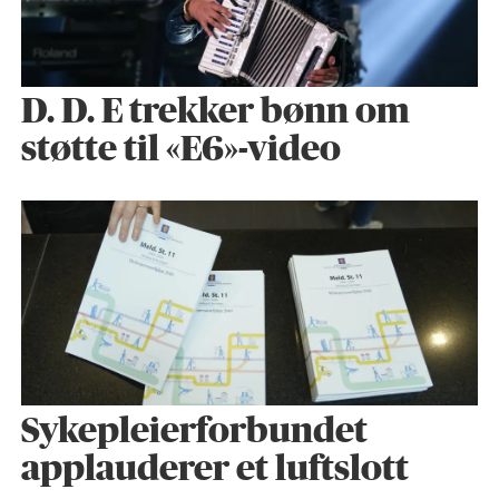
D. D. E trekker bønn om
støtte til «E6»-video
Sykepleier­forbundet
applauderer et luftslott