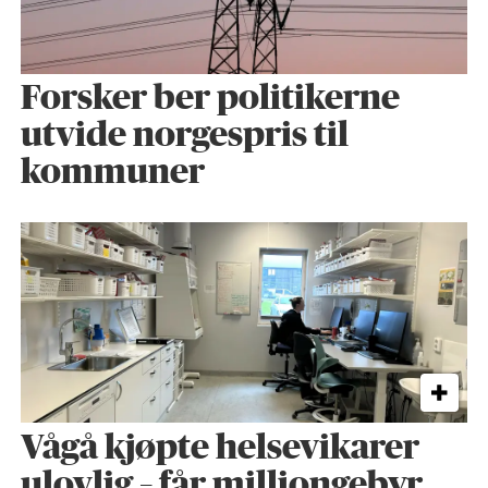
Forsker ber politikerne
utvide norgespris til
kommuner
Vågå kjøpte helse­vikarer
ulovlig – får milliongebyr