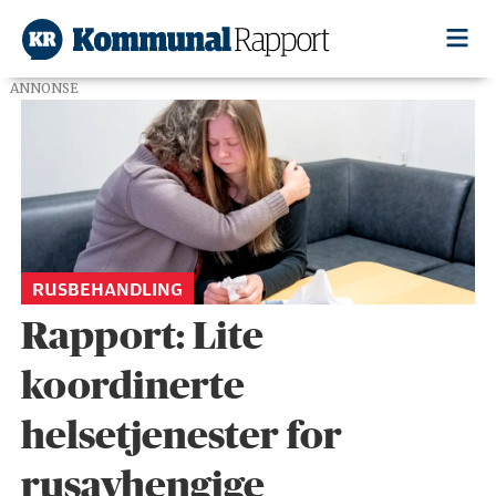
ANNONSE
Tag:
rusbehandling
RUSBEHANDLING
Rapport: Lite
koordinerte
helsetjenester for
rusavhengige