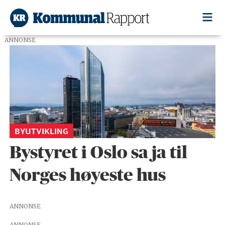
ANNONSE
Tag:
oslo
bystyre
BYUTVIKLING
Bystyret i Oslo sa ja til
Norges høyeste hus
ANNONSE
ANNONSE