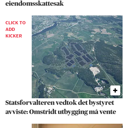
eiendomsskattesak
CLICK TO
ADD
KICKER
Statsforvalteren vedtok det bystyret
avviste: Omstridt utbygging må vente