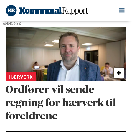
ANNONSE
Tag:
fredrikstad
HÆRVERK
Ordfører vil sende
regning for hærverk til
foreldrene