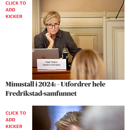
CLICK TO
ADD
KICKER
Minustall i 2024: – Utfordrer hele
Fredrikstad-samfunnet
CLICK TO
ADD
KICKER