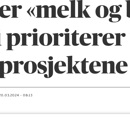
r «melk og 
i prioriterer
aprosjektene
20.03.2024 - 08:13