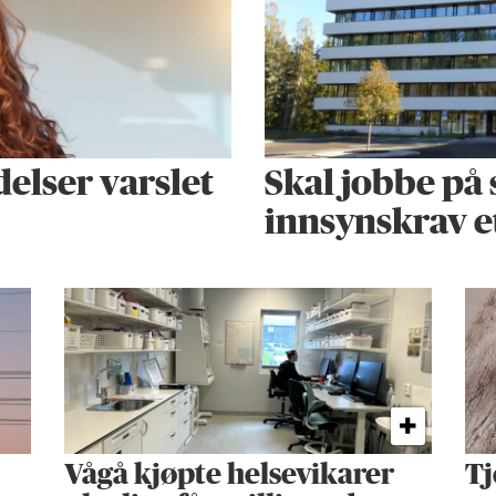
elser varslet
Skal jobbe på 
innsynskrav e
Vågå kjøpte helse­vikarer
Tj