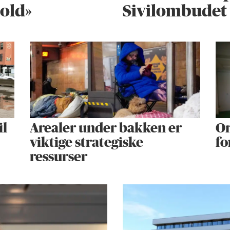
hold»
Sivilombudet 
il
Arealer under bakken er
Or
viktige strategiske
fo
ressurser