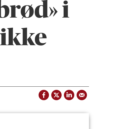
brød» i
 ikke