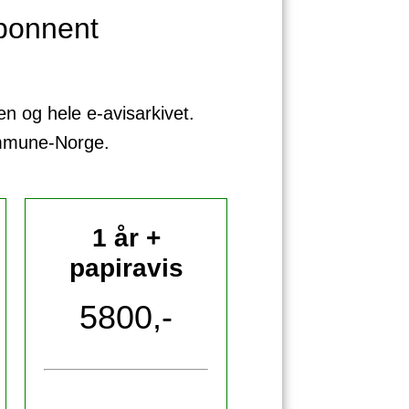
bonnent
sen og hele e-avisarkivet.
ommune-Norge.
1 år +
papiravis
5800,-