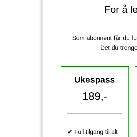
For å 
Som abonnent får du full 
Det du treng
Ukespass
189,-
✔ Full tilgang til alt