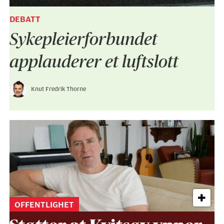
DEBATT
Sykepleier­forbundet
applauderer et luftslott
Knut Fredrik Thorne
OFFENTLIGHET