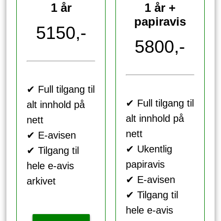
1 år
1 år +
papiravis
5150,-
5800,-
✔ Full tilgang til
✔ Full tilgang til
alt innhold på
alt innhold på
nett
nett
✔ E-avisen
✔ Ukentlig
✔ Tilgang til
papiravis
hele e-avis
✔ E-avisen
arkivet
✔ Tilgang til
hele e-avis