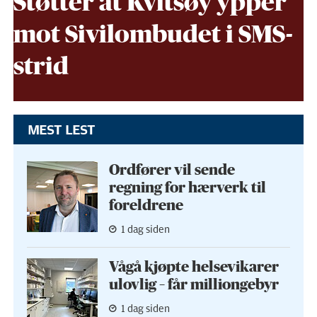
Støtter at Kvitsøy ypper
mot Sivil­ombudet i SMS-
strid
MEST LEST
Ordfører vil sende
regning for hærverk til
foreldrene
1 dag siden
Vågå kjøpte helse­vikarer
ulovlig – får milliongebyr
1 dag siden