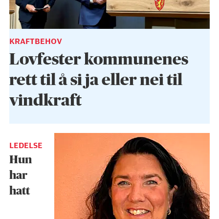
KRAFTBEHOV
Lovfester kommunenes
rett til å si ja eller nei til
vindkraft
LEDELSE
Hun
har
hatt