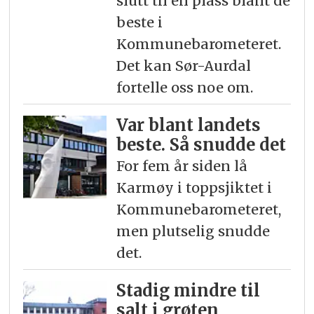
slutt til en plass blant de
beste i
Kommunebarometeret.
Det kan Sør-Aurdal
fortelle oss noe om.
Var blant landets
beste. Så snudde det
For fem år siden lå
Karmøy i toppsjiktet i
Kommunebarometeret,
men plutselig snudde
det.
Stadig mindre til
salt i grøten