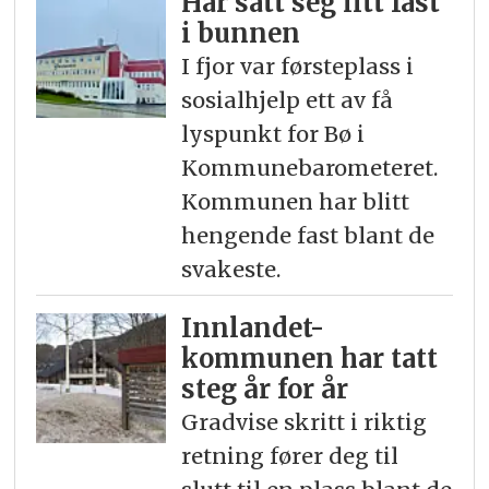
Har satt seg litt fast
i bunnen
I fjor var førsteplass i
sosialhjelp ett av få
lyspunkt for Bø i
Kommunebarometeret.
Kommunen har blitt
hengende fast blant de
svakeste.
Innlandet-
kommunen har tatt
steg år for år
Gradvise skritt i riktig
retning fører deg til