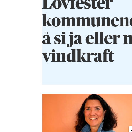
Lovfester
kommunenes 
å si ja eller n
vindkraft