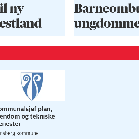
il ny
Barneombud
Vestland
ungdommen
ommunalsjef plan,
iendom og tekniske
jenester
nsberg kommune