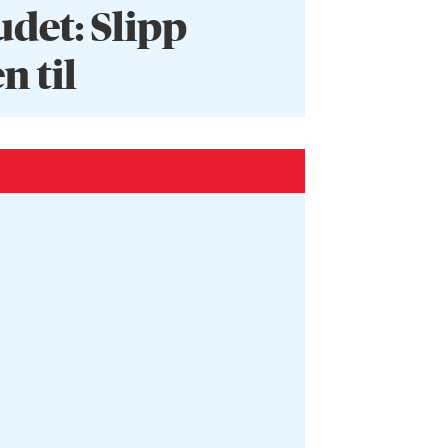
et: Slipp
 til