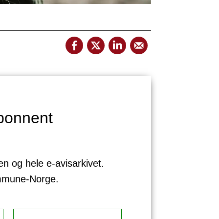
bonnent
sen og hele e-avisarkivet.
ommune-Norge.