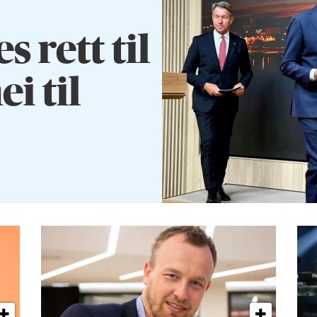
rett til
ei til