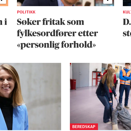
POLITIKK
KUL
 i
Søker fritak som
D
fylkesordfører etter
st
«personlig forhold»
BEREDSKAP