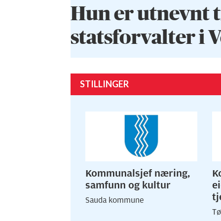
Hun er utnevnt t
statsforvalter i 
STILLINGER
Kommunalsjef næring,
K
samfunn og kultur
e
t
Sauda kommune
Tø