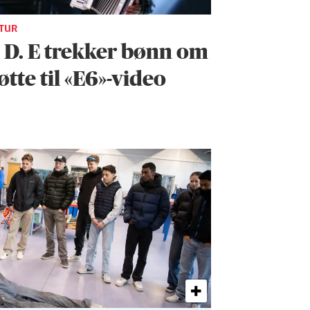
TUR
. D. E trekker bønn om
øtte til «E6»-video