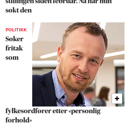
stillingen siden februar. Nå har hun
søkt den
POLITIKK
Søker
fritak
som
fylkesordfører etter «personlig
forhold»