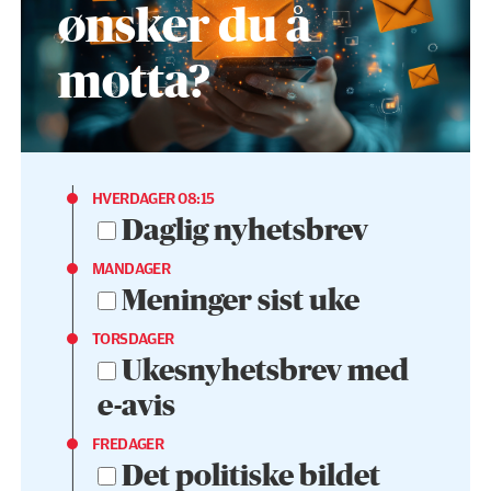
ønsker du å
motta?
HVERDAGER 08:15
Daglig nyhetsbrev
MANDAGER
Meninger sist uke
TORSDAGER
Ukesnyhetsbrev med
e-avis
FREDAGER
Det politiske bildet