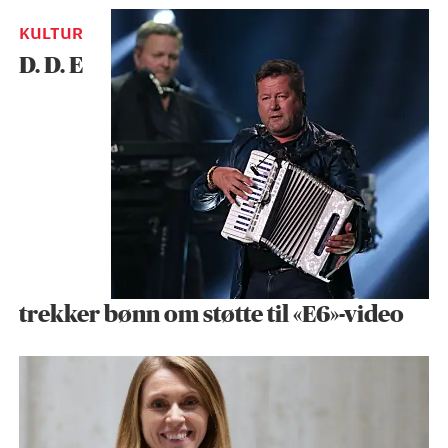
KULTUR
D. D. E
trekker bønn om støtte til «E6»-video