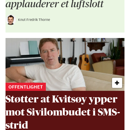
applauderer et luftslott
Knut Fredrik Thorne
OFFENTLIGHET
Støtter at Kvitsøy ypper
mot Sivil­ombudet i SMS-
strid