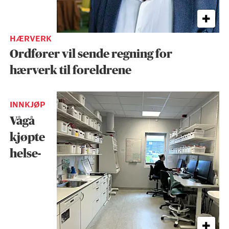
HÆRVERK
Ordfører vil sende regning for
hærverk til foreldrene
INNKJØP
Vågå
kjøpte
helse­