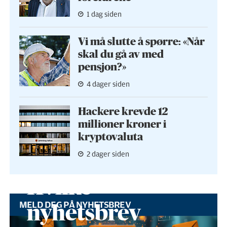
1 dag siden
Vi må slutte å spørre: «Når
skal du gå av med
pensjon?»
4 dager siden
Hackere krevde 12
millioner kroner i
kryptovaluta
2 dager siden
Hvilke
MELD DEG PÅ NYHETSBREV
nyhetsbrev