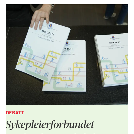
DEBATT
Sykepleier­forbundet