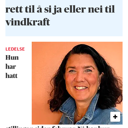
rett til å si ja eller nei til
vindkraft
LEDELSE
Hun
har
hatt