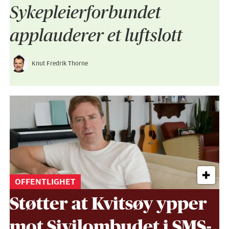
Sykepleier­forbundet
applauderer et luftslott
Knut Fredrik Thorne
OFFENTLIGHET
Støtter at Kvitsøy ypper
mot Sivil­ombudet i SMS-