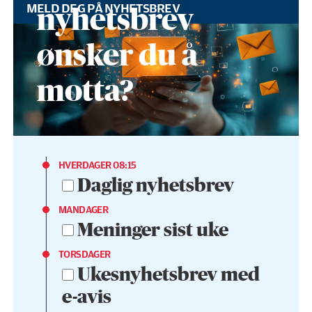
MELD DEG PÅ NYHETSBREV
nyhetsbrev
ønsker du å
motta?
HVERDAGER 08:15
Daglig nyhetsbrev
MANDAGER
Meninger sist uke
TORSDAGER
Ukesnyhetsbrev med
e-avis