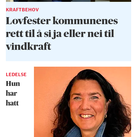
KRAFTBEHOV
Lovfester kommunenes
rett til å si ja eller nei til
vindkraft
LEDELSE
Hun
har
hatt