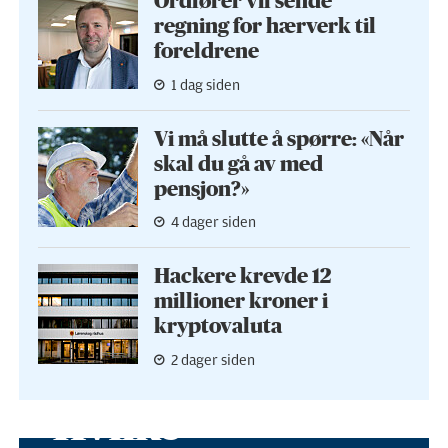
Ordfører vil sende
regning for hærverk til
foreldrene
1 dag siden
Vi må slutte å spørre: «Når
skal du gå av med
pensjon?»
4 dager siden
Hackere krevde 12
millioner kroner i
kryptovaluta
2 dager siden
Hvilke