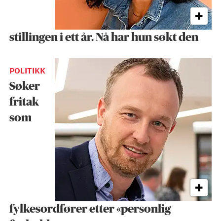
stillingen i ett år. Nå har hun søkt den
POLITIKK
Søker
fritak
som
fylkesordfører etter «personlig