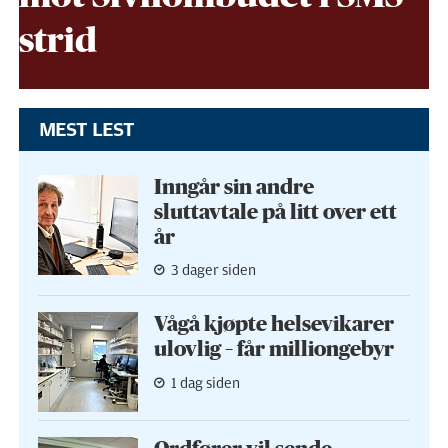
strid
MEST LEST
Inngår sin andre
sluttavtale på litt over ett
år
3 dager siden
Vågå kjøpte helse­vikarer
ulovlig – får milliongebyr
1 dag siden