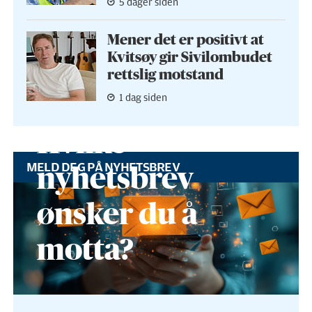
5 dager siden
Mener det er positivt at
Kvitsøy gir Sivilombudet
rettslig motstand
1 dag siden
Hvilke
MELD DEG PÅ NYHETSBREV
nyhetsbrev
ønsker du å
motta?