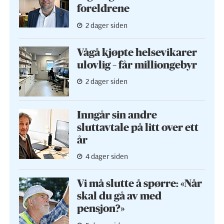
foreldrene
2 dager siden
Vågå kjøpte helse­vikarer
ulovlig – får milliongebyr
2 dager siden
Inngår sin andre
sluttavtale på litt over ett
år
4 dager siden
Vi må slutte å spørre: «Når
skal du gå av med
pensjon?»