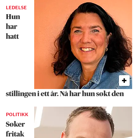
LEDELSE
Hun
har
hatt
stillingen i ett år. Nå har hun søkt den
POLITIKK
Søker
fritak