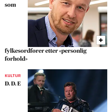
som
fylkesordfører etter «personlig
forhold»
KULTUR
D. D. E