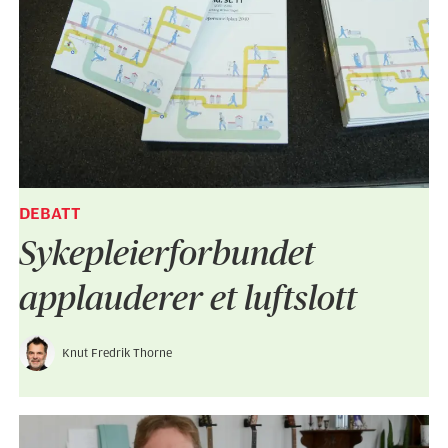
DEBATT
Sykepleier­forbundet
applauderer et luftslott
Knut Fredrik Thorne