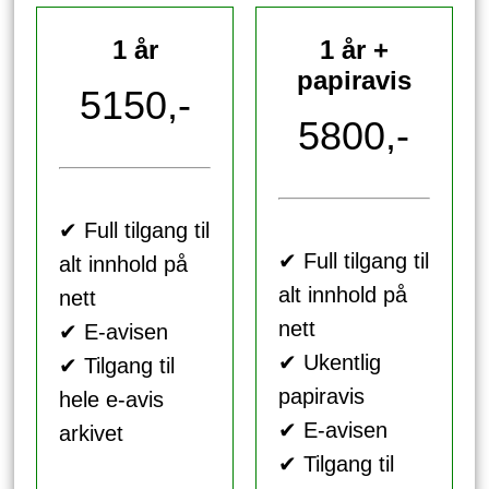
1 år
1 år +
papiravis
5150,-
5800,-
✔ Full tilgang til
✔ Full tilgang til
alt innhold på
alt innhold på
nett
nett
✔ E-avisen
✔ Ukentlig
✔ Tilgang til
papiravis
hele e-avis
✔ E-avisen
arkivet
✔ Tilgang til