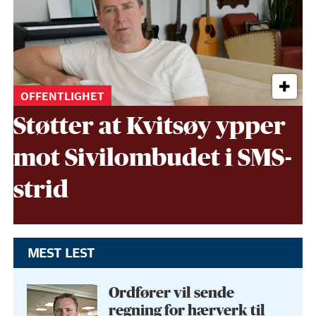
OFFENTLIGHET
Støtter at Kvitsøy ypper
mot Sivil­ombudet i SMS-
strid
MEST LEST
Ordfører vil sende
regning for hærverk til