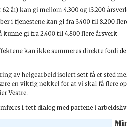
er 62 år) kan gi mellom 4.300 og 13.200 årsver
r i tjenestene kan gi fra 3.400 til 8.200 fler
kunne gi fra 2.400 til 4.800 flere årsverk.
ffektene kan ikke summeres direkte fordi de
ng av helgearbeid isolert sett få et sted me
re en viktig nøkkel for at vi skal få flere opp 
ier Vestre.
mføres i tett dialog med partene i arbeidsliv
Mi