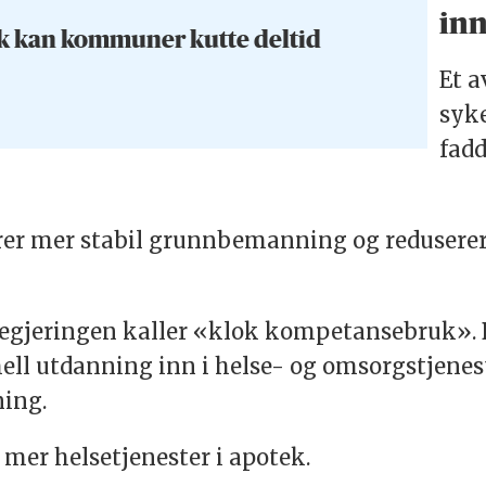
inn
lik kan kommuner kutte deltid
Et a
syk
fad
rer mer stabil grunnbemanning og reduserer 
et regjeringen kaller «klok kompetansebruk»
mell utdanning inn i helse- og omsorgstjenes
ning.
 mer helsetjenester i apotek.