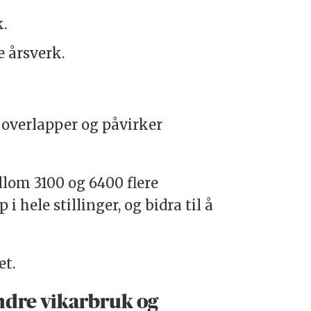
k.
e årsverk.
 overlapper og påvirker
llom 3100 og 6400 flere
i hele stillinger, og bidra til å
et.
ndre vikarbruk og