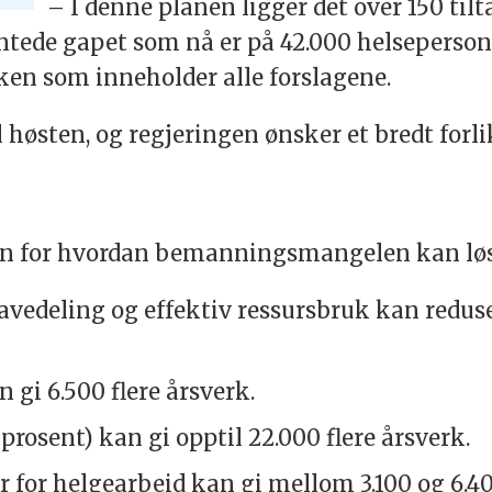
– I denne planen ligger det over 150 til
entede gapet som nå er på 42.000 helsepersone
en som inneholder alle forslagene.
l høsten, og regjeringen ønsker et bredt forl
gen for hvordan bemanningsmangelen kan løs
avedeling og effektiv ressursbruk kan redus
gi 6.500 flere årsverk.
prosent) kan gi opptil 22.000 flere årsverk.
 for helgearbeid kan gi mellom 3.100 og 6.400