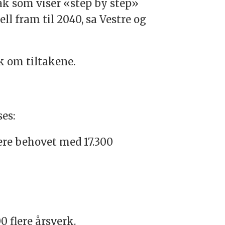
tak som viser «step by step»
ll fram til 2040, sa Vestre og
ik om tiltakene.
es:
ere behovet med 17.300
 flere årsverk.