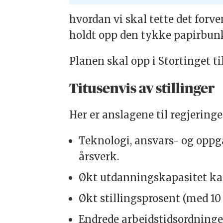
hvordan vi skal tette det forv
holdt opp den tykke papirbunk
Planen skal opp i Stortinget ti
Titusenvis av stillinger
Her er anslagene til regjerin
Teknologi, ansvars- og oppg
årsverk.
Økt utdanningskapasitet kan 
Økt stillingsprosent (med 10 
Endrede arbeidstidsordninger