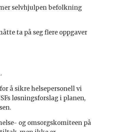
n mer selvhjulpen befolkning
måtte ta på seg flere oppgaver
.
or å sikre helsepersonell vi
NSFs løsningsforslag i planen,
sen.
r helse- og omsorgskomiteen på