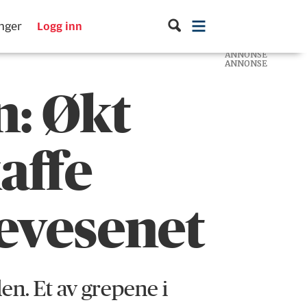
inger
Logg inn
ANNONSE
ANNONSE
ANNONSE
n: Økt
kaffe
sevesenet
den. Et av grepene i