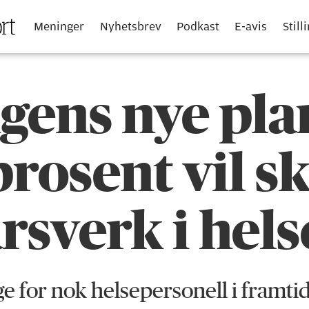
Meninger
Nyhetsbrev
Podkast
E-avis
Still
gens nye pla
prosent vil s
rsverk i hel
ge for nok helsepersonell i framti