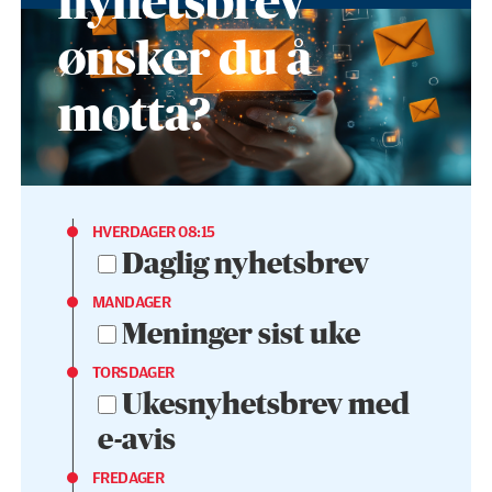
nyhetsbrev
ønsker du å
motta?
HVERDAGER 08:15
Daglig nyhetsbrev
MANDAGER
Meninger sist uke
TORSDAGER
Ukesnyhetsbrev med
e-avis
FREDAGER