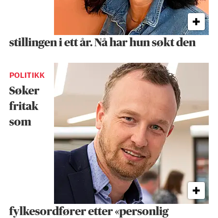
stillingen i ett år. Nå har hun søkt den
POLITIKK
Søker
fritak
som
fylkesordfører etter «personlig