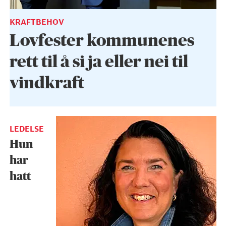
KRAFTBEHOV
Lovfester kommunenes
rett til å si ja eller nei til
vindkraft
LEDELSE
Hun
har
hatt