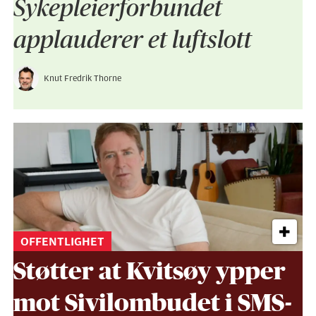
Sykepleier­forbundet
applauderer et luftslott
Knut Fredrik Thorne
OFFENTLIGHET
Støtter at Kvitsøy ypper
mot Sivil­ombudet i SMS-