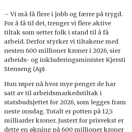
Totalt vil 12,5 milliarder kroner bli brukt
– Vi må få flere i jobb og færre på trygd.
på disse tiltakene for å få flere i arbeid.
For å få til det, trenger vi flere aktive
Arbeids- og inkluderingsminister
tiltak som setter folk i stand til å få
Kjersti Stenseng understreker
arbeid. Derfor styrker vi tiltakene med
viktigheten av å få flere unge i jobb.
nesten 600 millioner kroner i 2026, sier
Flere spesifikke programmer vil bli
arbeids- og inkluderingsminister Kjersti
styrket for å inkludere unge og
Stenseng (Ap).
personer med redusert arbeidsevne.
Hun røper nå hvor mye penger de har
Oppsummeringen er generert av Labrador
satt av til arbeidsmarkedstiltak i
AI, og kvalitetssikret av en journalist.
statsbudsjettet for 2026, som legges fram
neste onsdag. Totalt er potten på 12,5
milliarder kroner. Justert for prisvekst er
dette en økning på 600 millioner kroner