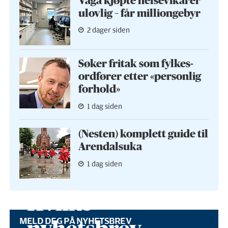
Vågå kjøpte helse­vikarer
ulovlig – får milliongebyr
2 dager siden
Søker fritak som fylkes­
ordfører etter «personlig
forhold»
1 dag siden
(Nesten) komplett guide til
Arendalsuka
1 dag siden
Hvilke
MELD DEG PÅ NYHETSBREV