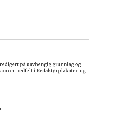
edigert på uavhengig grunnlag og
 som er nedfelt i Redaktørplakaten og
o