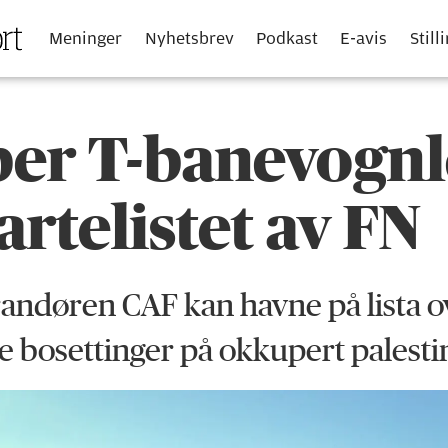
Meninger
Nyhetsbrev
Podkast
E-avis
Still
er T-bane­vogn­
vartelistet av FN
andøren CAF kan havne på lista o
lde bosettinger på okkupert palest