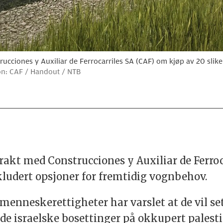
ucciones y Auxiliar de Ferrocarriles SA (CAF) om kjøp av 20 slike
jon: CAF / Handout / NTB
rakt med Construcciones y Auxiliar de Ferroc
kludert opsjoner for fremtidig vognbehov.
nneskerettigheter har varslet at de vil set
lde israelske bosettinger på okkupert palest