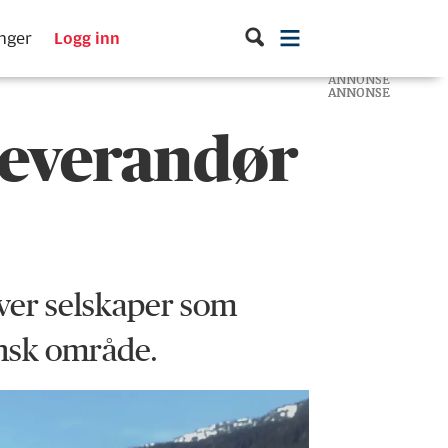
inger
Logg inn
ANNONSE
ANNONSE
ANNONSE
leverandør
ver selskaper som
insk område.