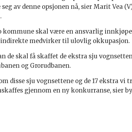
 seg av denne opsjonen nå, sier Marit Vea (V)
.
lo kommune skal være en ansvarlig innkjøpe
 indirekte medvirker til ulovlig okkupasjon.
e skal få skaffet de ekstra sju vognsettene
bubanen og Grorudbanen.
om disse sju vognsettene og de 17 ekstra vi t
skaffes gjennom en ny konkurranse, sier by