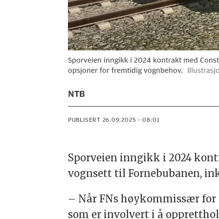
Sporveien inngikk i 2024 kontrakt med Constr
opsjoner for fremtidig vognbehov.
Illustras
NTB
PUBLISERT
26.09.2025 - 08:01
Sporveien inngikk i 2024 kont
vognsett til Fornebubanen, in
– Når FNs høykommissær for me
som er involvert i å opprettho