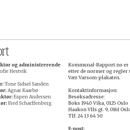
ktør og administrerende
Kommunal-Rapport.no er r
ofie Hestvik
etter de normer og regler
Vær Varsom-plakaten.
r:
Tone Sidsel Sanden
ør:
Agnar Kaarbø
Kontaktinformasjon:
ktør:
Espen Andersen
Besøksadresse:
ør:
Fred Scharffenberg
Boks 1940 Vika, 0125 Oslo
Haakon VIIs gt. 9, 0161 Osl
Tlf: 24 13 64 50
E-post: