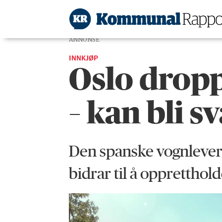
ANNONSE
INNKJØP
Oslo dropp
– kan bli s
Den spanske vognlever
bidrar til å opprettho