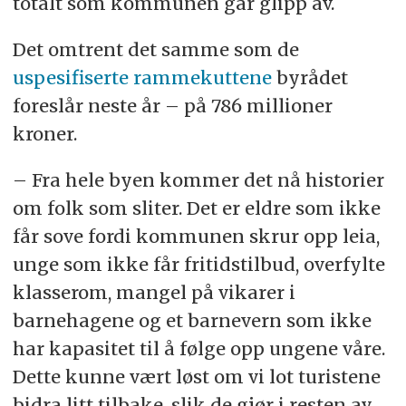
totalt som kommunen går glipp av.
Det omtrent det samme som de
uspesifiserte rammekuttene
byrådet
foreslår neste år – på 786 millioner
kroner.
– Fra hele byen kommer det nå historier
om folk som sliter. Det er eldre som ikke
får sove fordi kommunen skrur opp leia,
unge som ikke får fritidstilbud, overfylte
klasserom, mangel på vikarer i
barnehagene og et barnevern som ikke
har kapasitet til å følge opp ungene våre.
Dette kunne vært løst om vi lot turistene
bidra litt tilbake, slik de gjør i resten av