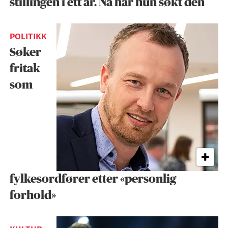
stillingen i ett år. Nå har hun søkt den
POLITIKK
Søker
fritak
som
fylkesordfører etter «personlig
forhold»