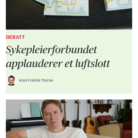
DEBATT
Sykepleier­forbundet
applauderer et luftslott
Knut Fredrik Thorne