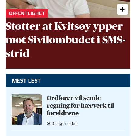
OFFENTLIGHET
Støtter at Kvitsøy ypper
mot Sivil­ombudet i SMS-
strid
MEST LEST
Ordfører vil sende
regning for hærverk til
foreldrene
3 dager siden