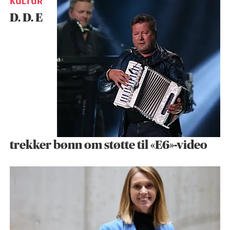
KULTUR
D. D. E
trekker bønn om støtte til «E6»-video