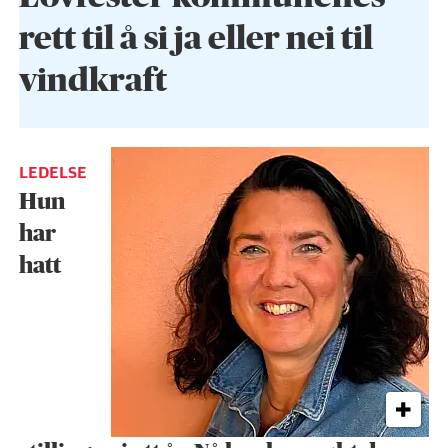
rett til å si ja eller nei til
vindkraft
LEDELSE
Hun
har
hatt