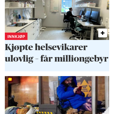
INNKJØP
Kjøpte helse­vikarer
ulovlig – får milliongebyr