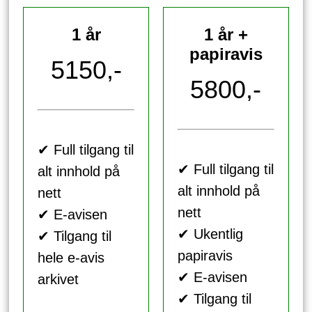
1 år
1 år +
papiravis
5150,-
5800,-
✔ Full tilgang til
✔ Full tilgang til
alt innhold på
alt innhold på
nett
nett
✔ E-avisen
✔ Ukentlig
✔ Tilgang til
papiravis
hele e-avis
✔ E-avisen
arkivet
✔ Tilgang til