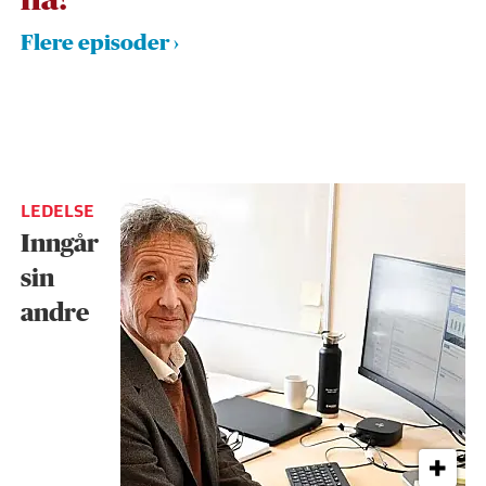
nå!
Flere episoder
LEDELSE
Inngår
sin
andre