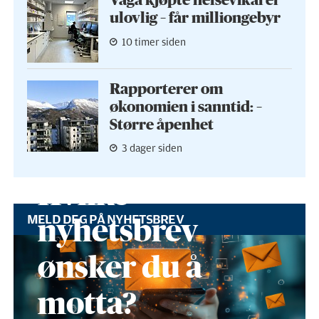
Vågå kjøpte helse­vikarer
ulovlig – får milliongebyr
10 timer siden
Rapporterer om
økonomien i sanntid: –
Større åpenhet
3 dager siden
Hvilke
MELD DEG PÅ NYHETSBREV
nyhetsbrev
ønsker du å
motta?