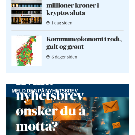
millioner kroner i
kryptovaluta
1 dag siden
Kommuneøkonomi i rødt,
gult og grønt
6 dager siden
Hvilke
MELD DEG PÅ NYHETSBREV
nyhetsbrev
ønsker du å
motta?