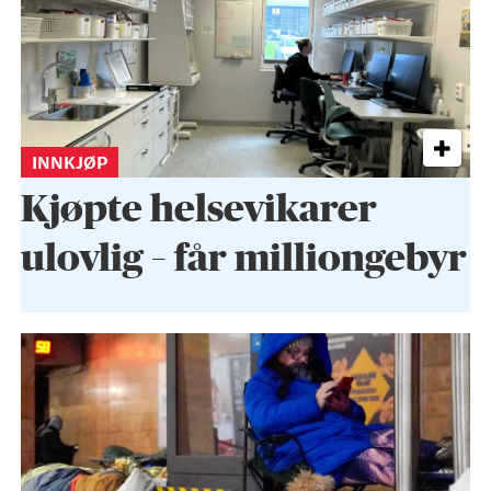
INNKJØP
Kjøpte helse­vikarer
ulovlig – får milliongebyr