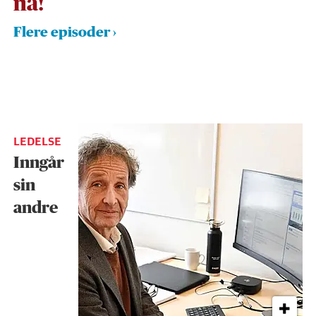
nå!
Flere episoder
LEDELSE
Inngår
sin
andre