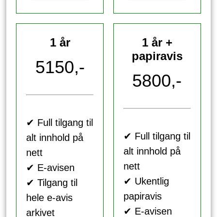
1 år
1 år +
papiravis
5150,-
5800,-
✔ Full tilgang til
✔ Full tilgang til
alt innhold på
alt innhold på
nett
nett
✔ E-avisen
✔ Ukentlig
✔ Tilgang til
papiravis
hele e-avis
✔ E-avisen
arkivet