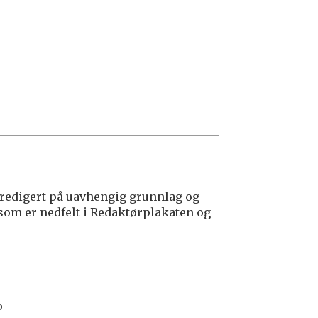
edigert på uavhengig grunnlag og
 som er nedfelt i Redaktørplakaten og
o