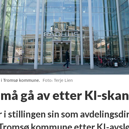
ng i Tromsø kommune.
Foto: Terje Lien
 gå av etter KI-skan
 i stillingen sin som avdelingsd
i Tromsø kommune etter KI-avslø