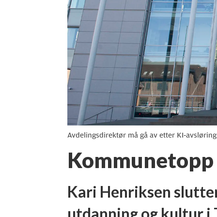
Avdelingsdirektør må gå av etter KI-avsløri
Kommunetopp må
Kari Henriksen slutter
utdanning og kultur 