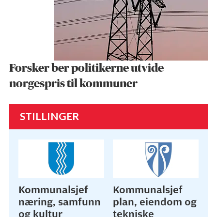
Forsker ber politikerne utvide
norgespris til kommuner
STILLINGER
Kommunalsjef
Kommunalsjef
næring, samfunn
plan, eiendom og
og kultur
tekniske