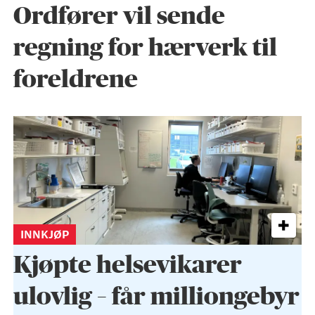
Ordfører vil sende
regning for hærverk til
foreldrene
INNKJØP
Kjøpte helse­vikarer
ulovlig – får milliongebyr