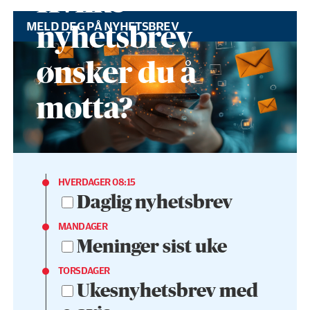
Hvilke
MELD DEG PÅ NYHETSBREV
nyhetsbrev
ønsker du å
motta?
HVERDAGER 08:15
Daglig nyhetsbrev
MANDAGER
Meninger sist uke
TORSDAGER
Ukesnyhetsbrev med