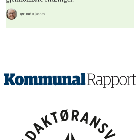
Jørund Kjøsnes