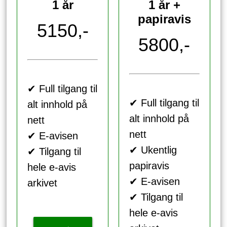
1 år
1 år +
papiravis
5150,-
5800,-
✔ Full tilgang til
✔ Full tilgang til
alt innhold på
alt innhold på
nett
nett
✔ E-avisen
✔ Ukentlig
✔ Tilgang til
papiravis
hele e-avis
✔ E-avisen
arkivet
✔ Tilgang til
hele e-avis