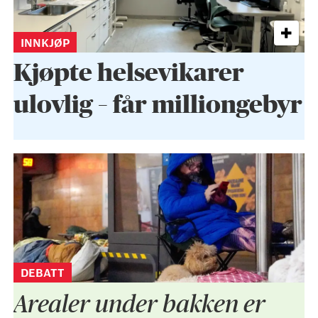
INNKJØP
Kjøpte helse­vikarer
ulovlig – får milliongebyr
DEBATT
Arealer under bakken er