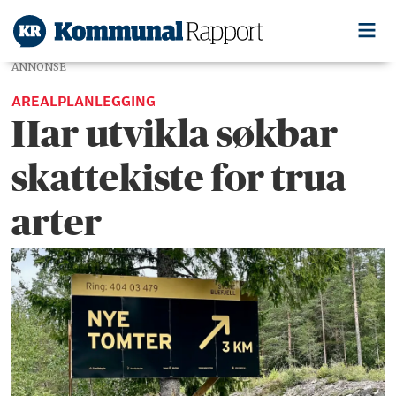
ANNONSE
AREALPLANLEGGING
Har utvikla søkbar
skattekiste for trua
arter