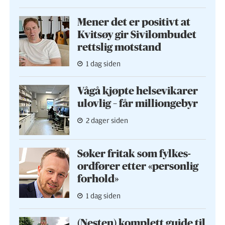
Mener det er positivt at
Kvitsøy gir Sivilombudet
rettslig motstand
1 dag siden
Vågå kjøpte helse­vikarer
ulovlig – får milliongebyr
2 dager siden
Søker fritak som fylkes­
ordfører etter «personlig
forhold»
1 dag siden
(Nesten) komplett guide til