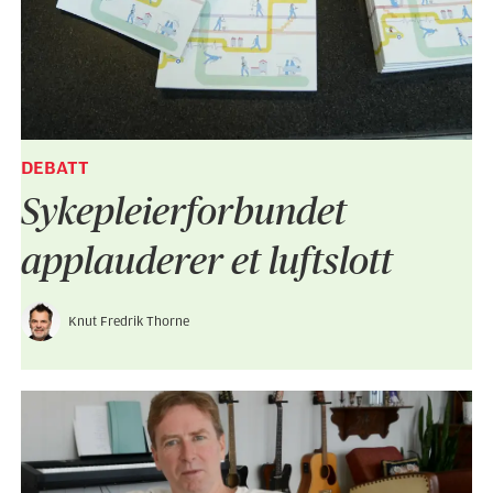
DEBATT
Sykepleier­forbundet
applauderer et luftslott
Knut Fredrik Thorne