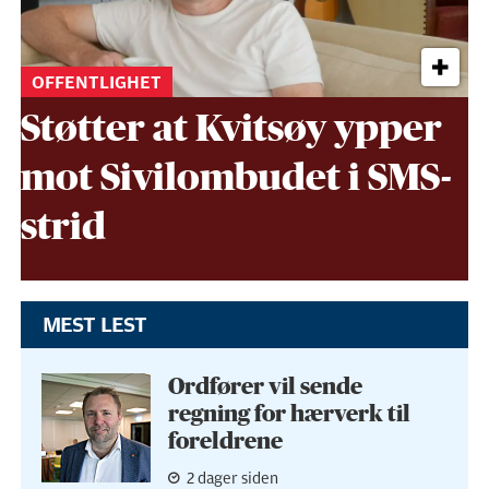
OFFENTLIGHET
Støtter at Kvitsøy ypper
mot Sivil­ombudet i SMS-
strid
MEST LEST
Ordfører vil sende
regning for hærverk til
foreldrene
2 dager siden