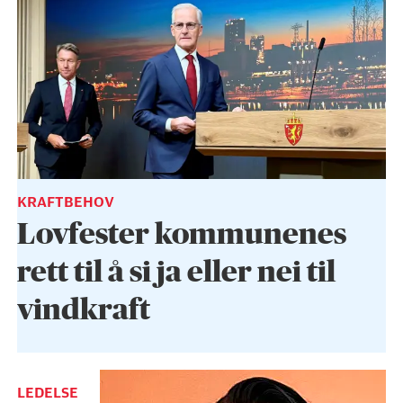
KRAFTBEHOV
Lovfester kommunenes
rett til å si ja eller nei til
vindkraft
LEDELSE