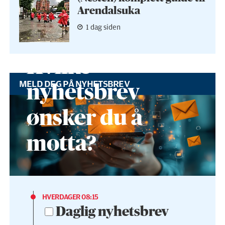
Arendalsuka
1 dag siden
Hvilke
MELD DEG PÅ NYHETSBREV
nyhetsbrev
ønsker du å
motta?
HVERDAGER 08:15
Daglig nyhetsbrev