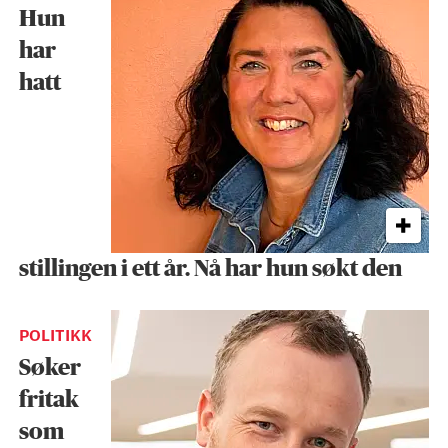
Hun
har
hatt
stillingen i ett år. Nå har hun søkt den
POLITIKK
Søker
fritak
som