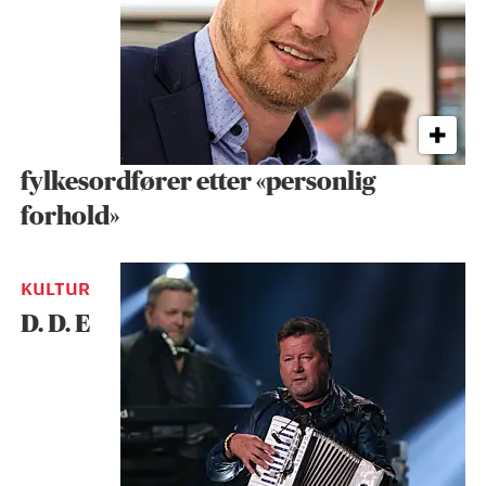
fylkesordfører etter «personlig
forhold»
KULTUR
D. D. E