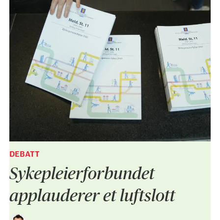
DEBATT
Sykepleier­forbundet
applauderer et luftslott