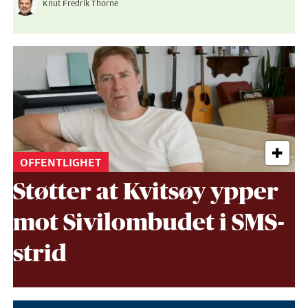
Knut Fredrik Thorne
OFFENTLIGHET
Støtter at Kvitsøy ypper
mot Sivil­ombudet i SMS-
strid