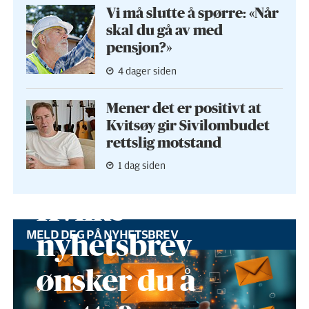
Vi må slutte å spørre: «Når
skal du gå av med
pensjon?»
4 dager siden
Mener det er positivt at
Kvitsøy gir Sivilombudet
rettslig motstand
1 dag siden
Hvilke
MELD DEG PÅ NYHETSBREV
nyhetsbrev
ønsker du å