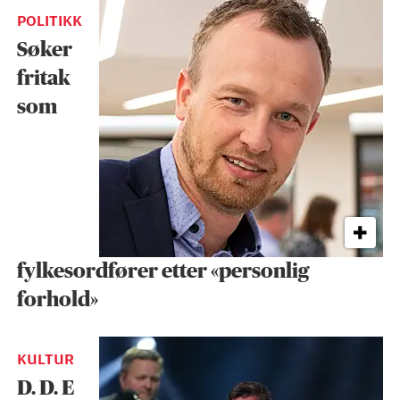
POLITIKK
Søker
fritak
som
fylkesordfører etter «personlig
forhold»
KULTUR
D. D. E