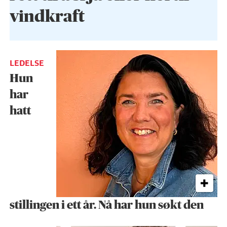
vindkraft
LEDELSE
Hun
har
hatt
stillingen i ett år. Nå har hun søkt den