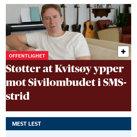
OFFENTLIGHET
Støtter at Kvitsøy ypper
mot Sivil­ombudet i SMS-
strid
MEST LEST