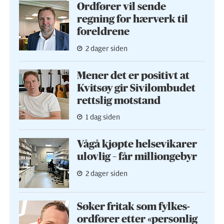
Ordfører vil sende
regning for hærverk til
foreldrene
2 dager siden
Mener det er positivt at
Kvitsøy gir Sivilombudet
rettslig motstand
1 dag siden
Vågå kjøpte helse­vikarer
ulovlig – får milliongebyr
2 dager siden
Søker fritak som fylkes­
ordfører etter «personlig