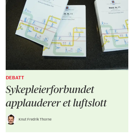
DEBATT
Sykepleier­forbundet
applauderer et luftslott
Knut Fredrik Thorne