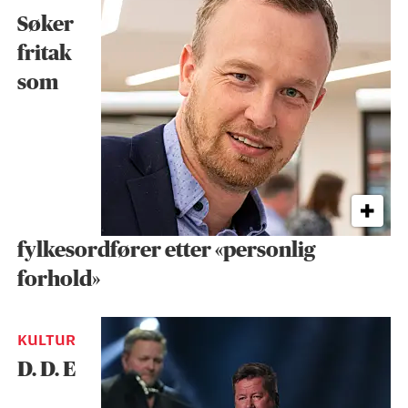
Søker
fritak
som
fylkesordfører etter «personlig
forhold»
KULTUR
D. D. E