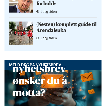
forhold»
1 dag siden
(Nesten) komplett guide til
Arendalsuka
1 dag siden
Hvilke
MELD DEG PÅ NYHETSBREV
nyhetsbrev
ønsker du å
motta?