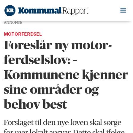
ANNONSE
MOTORFERDSEL
Foreslår ny motor­
ferdsels­lov: –
Kommunene kjenner
sine områder og
behov best
Forslaget til den nye loven skal sørge
for mer lokalt ansvar. Dette skal ifølge