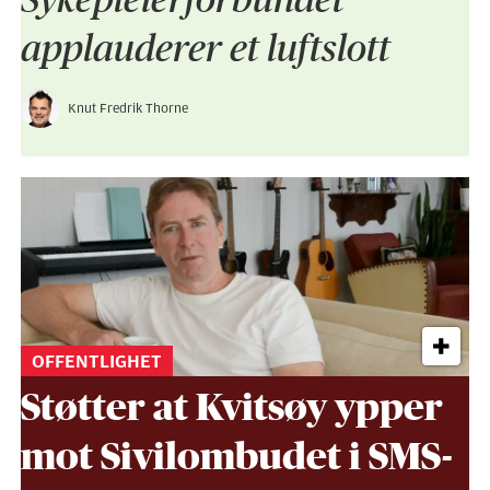
applauderer et luftslott
Knut Fredrik Thorne
OFFENTLIGHET
Støtter at Kvitsøy ypper
mot Sivil­ombudet i SMS-