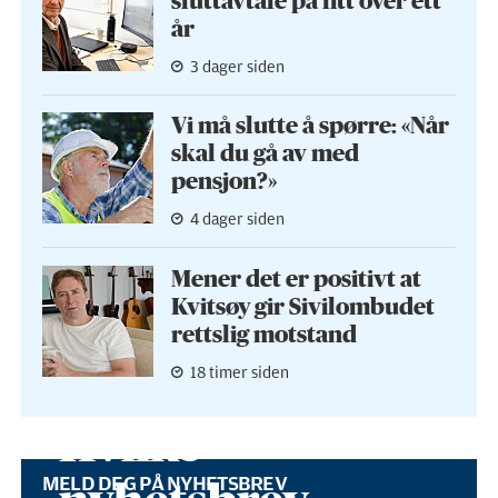
sluttavtale på litt over ett
år
3 dager siden
Vi må slutte å spørre: «Når
skal du gå av med
pensjon?»
4 dager siden
Mener det er positivt at
Kvitsøy gir Sivilombudet
rettslig motstand
18 timer siden
Hvilke
MELD DEG PÅ NYHETSBREV