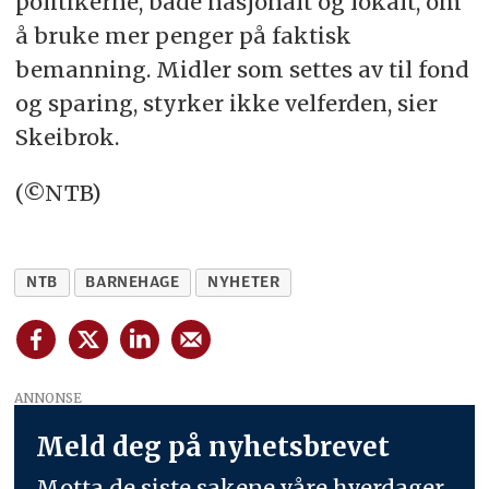
politikerne, både nasjonalt og lokalt, om
å bruke mer penger på faktisk
bemanning. Midler som settes av til fond
og sparing, styrker ikke velferden, sier
Skeibrok.
(©NTB)
NTB
BARNEHAGE
NYHETER
ANNONSE
Meld deg på nyhetsbrevet
Motta de siste sakene våre hverdager