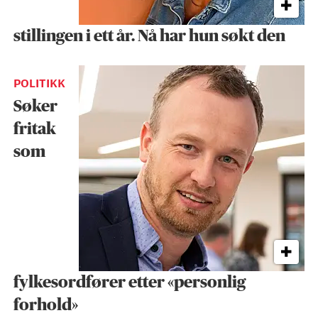
stillingen i ett år. Nå har hun søkt den
POLITIKK
Søker
fritak
som
fylkesordfører etter «personlig
forhold»