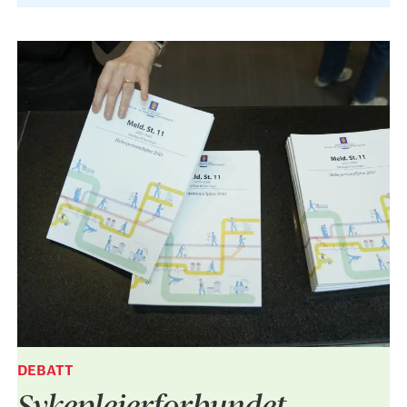
DEBATT
Sykepleier­forbundet