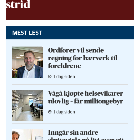
strid
MEST LEST
Ordfører vil sende
regning for hærverk til
foreldrene
1 dag siden
Vågå kjøpte helse­vikarer
ulovlig – får milliongebyr
1 dag siden
Inngår sin andre