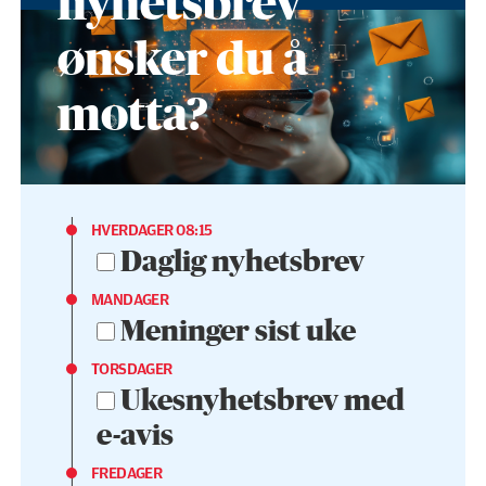
nyhetsbrev
ønsker du å
motta?
HVERDAGER 08:15
Daglig nyhetsbrev
MANDAGER
Meninger sist uke
TORSDAGER
Ukesnyhetsbrev med
e-avis
FREDAGER