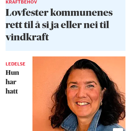
KRAFTBEHOV
Lovfester kommunenes
rett til å si ja eller nei til
vindkraft
LEDELSE
Hun
har
hatt