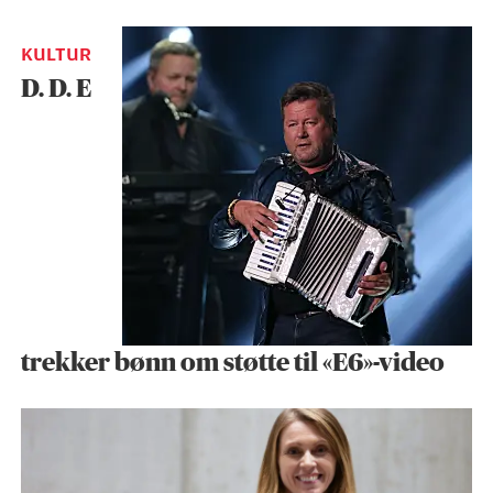
KULTUR
D. D. E
trekker bønn om støtte til «E6»-video