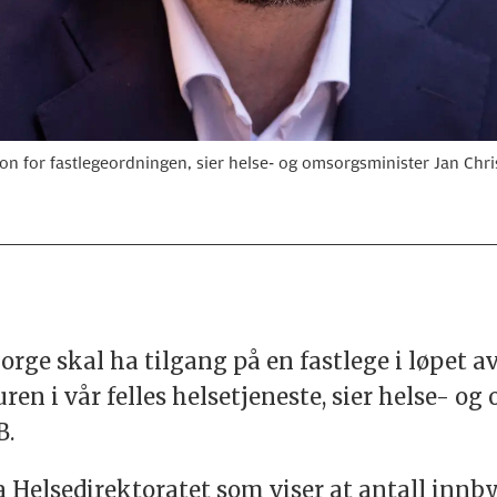
on for fastlegeordningen, sier helse- og omsorgsminister Jan Chris
 Norge skal ha tilgang på en fastlege i løpet a
n i vår felles helsetjeneste, sier helse- og
B.
ra Helsedirektoratet som viser at antall inn