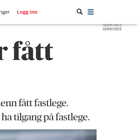
inger
Logg inn
ANNONSE
ANNONSE
ANNONSE
 fått
nn fått fastlege.
ha tilgang på fastlege.