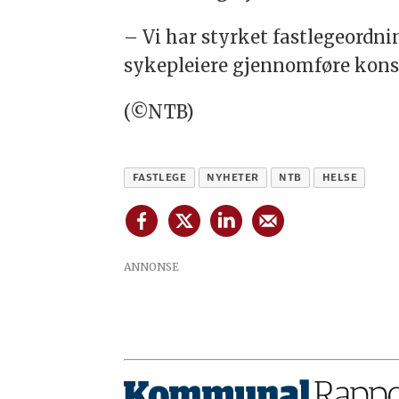
– Vi har styrket fastlegeordni
sykepleiere gjennomføre konsu
(©NTB)
FASTLEGE
NYHETER
NTB
HELSE
ANNONSE