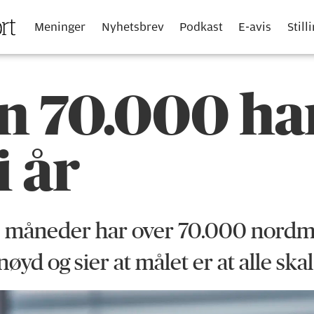
Meninger
Nyhetsbrev
Podkast
E-avis
Still
n 70.000 har
i år
ste måneder har over 70.000 nordme
yd og sier at målet er at alle skal 