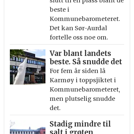
slutt til en plass blant de
beste i
Kommunebarometeret.
Det kan Sør-Aurdal
fortelle oss noe om.
Var blant landets
beste. Så snudde det
For fem år siden lå
Karmøy i toppsjiktet i
Kommunebarometeret,
men plutselig snudde
det.
Stadig mindre til
salt i grøten