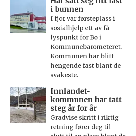
Har satt seg litt fast
i bunnen
I fjor var førsteplass i
sosialhjelp ett av få
lyspunkt for Bø i
Kommunebarometeret.
Kommunen har blitt
hengende fast blant de
svakeste.
Innlandet-
kommunen har tatt
steg år for år
Gradvise skritt i riktig
retning fører deg til