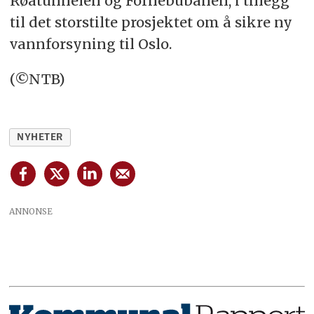
Røatunnelen og Fornebubanen, i tillegg
til det storstilte prosjektet om å sikre ny
vannforsyning til Oslo.
(©NTB)
NYHETER
ANNONSE