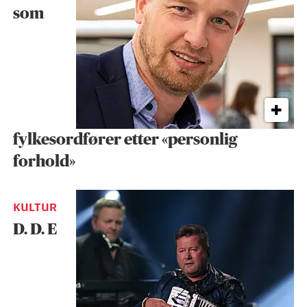
som
fylkesordfører etter «personlig
forhold»
KULTUR
D. D. E