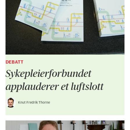
DEBATT
Sykepleier­forbundet
applauderer et luftslott
Knut Fredrik Thorne