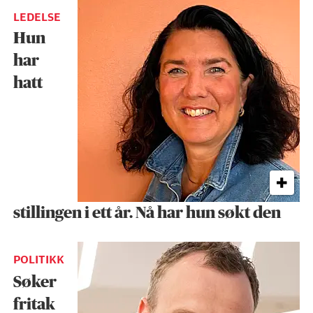
LEDELSE
Hun
har
hatt
stillingen i ett år. Nå har hun søkt den
POLITIKK
Søker
fritak