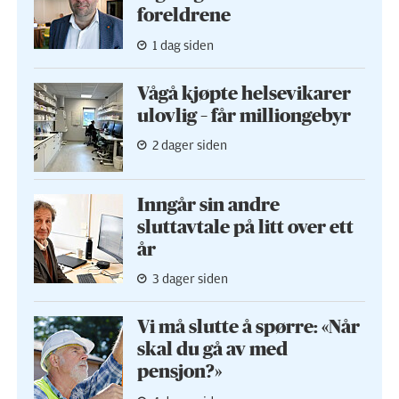
foreldrene
1 dag siden
Vågå kjøpte helse­vikarer
ulovlig – får milliongebyr
2 dager siden
Inngår sin andre
sluttavtale på litt over ett
år
3 dager siden
Vi må slutte å spørre: «Når
skal du gå av med
pensjon?»