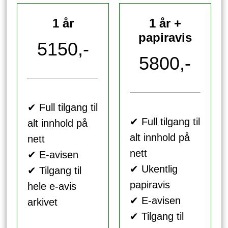
1 år
1 år +
papiravis
5150,-
5800,-
✔ Full tilgang til
✔ Full tilgang til
alt innhold på
alt innhold på
nett
nett
✔ E-avisen
✔ Ukentlig
✔ Tilgang til
papiravis
hele e-avis
✔ E-avisen
arkivet
✔ Tilgang til