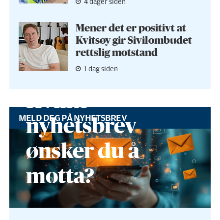
4 dager siden
Mener det er positivt at
Kvitsøy gir Sivilombudet
rettslig motstand
1 dag siden
Hvilke
MELD DEG PÅ NYHETSBREV
nyhetsbrev
ønsker du å
motta?