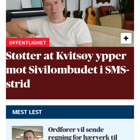
OFFENTLIGHET
Støtter at Kvitsøy ypper
mot Sivil­ombudet i SMS-
strid
MEST LEST
Ordfører vil sende
regning for hærverk til