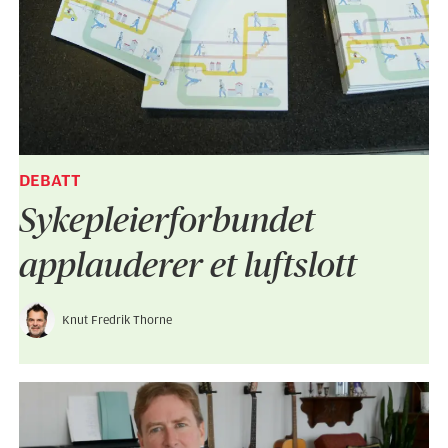
DEBATT
Sykepleier­forbundet
applauderer et luftslott
Knut Fredrik Thorne