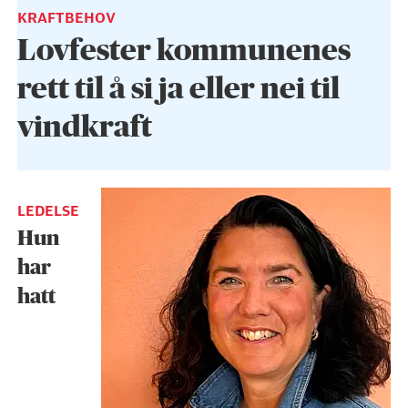
KRAFTBEHOV
Lovfester kommunenes
rett til å si ja eller nei til
vindkraft
LEDELSE
Hun
har
hatt