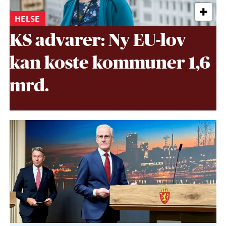
HELSE
KS advarer: Ny EU-lov
kan koste kommuner 1,6
mrd.