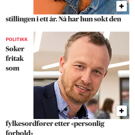
stillingen i ett år. Nå har hun søkt den
POLITIKK
Søker
fritak
som
fylkesordfører etter «personlig
forhold»