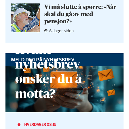
Vi må slutte å spørre: «Når
skal du gå av med
pensjon?»
6 dager siden
Hvilke
MELD DEG PÅ NYHETSBREV
nyhetsbrev
ønsker du å
motta?
HVERDAGER 08:15