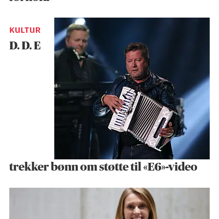
KULTUR
D. D. E
trekker bønn om støtte til «E6»-video