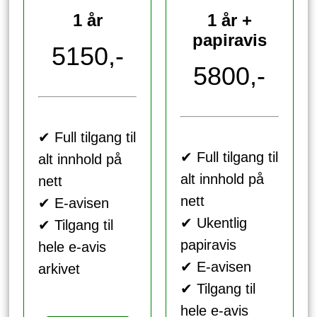
1 år
1 år +
papiravis
5150,-
5800,-
✔ Full tilgang til
✔ Full tilgang til
alt innhold på
alt innhold på
nett
nett
✔ E-avisen
✔ Ukentlig
✔ Tilgang til
papiravis
hele e-avis
✔ E-avisen
arkivet
✔ Tilgang til
hele e-avis