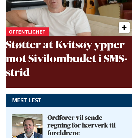
OFFENTLIGHET
Støtter at Kvitsøy ypper
mot Sivil­ombudet i SMS-
strid
MEST LEST
Ordfører vil sende
regning for hærverk til
foreldrene