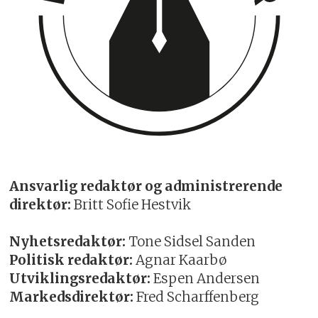
* Det skal hentes inn vikarer hvis
bemanningssituasjonen tilsier dette.
Pensjon
* Partiene er enige om at innretning av
tilskudd til pensjon skal være del av
lovforslaget som legges fram for
Stortinget.
Ansvarlig redaktør og administrerende
* Målet er å legge til rette for at ansatte i
direktør:
Britt Sofie Hestvik
private barnehager skal kunne ha
likeverdige pensjonsvilkår som ansatte i
Nyhetsredaktør:
Tone Sidsel Sanden
kommunale barnehager.
Politisk redaktør:
Agnar Kaarbø
Utviklingsredaktør:
Espen Andersen
* Regjeringen sender forslag om pensjon
Markedsdirektør:
Fred Scharffenberg
på høring, med én ny modell og et forslag