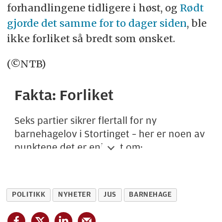
forhandlingene tidligere i høst, og
Rødt
gjorde det samme for to dager siden
, ble
ikke forliket så bredt som ønsket.
(©NTB)
Fakta: Forliket
Seks partier sikrer flertall for ny
barnehagelov i Stortinget – her er noen av
punktene det er enighet om:
Driftstilskudd
* Driftstilskudd til private barnehager skal
POLITIKK
NYHETER
JUS
BARNEHAGE
reguleres i barnehageloven og ta
utgangspunkt i nasjonale regler for