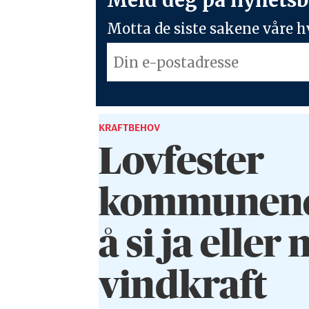
Motta de siste sakene våre hv
KRAFTBEHOV
Lovfester
kommunenes 
å si ja eller n
vindkraft