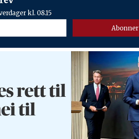
erdager kl. 08.15
rett til
ei til