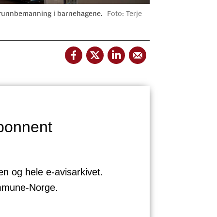
 grunnbemanning i barnehagene.
Foto: Terje
bonnent
sen og hele e-avisarkivet.
ommune-Norge.