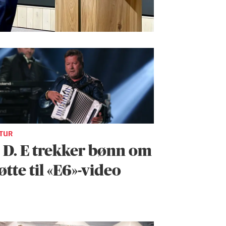
TUR
. D. E trekker bønn om
øtte til «E6»-video