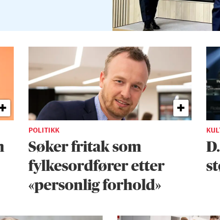
POLITIKK
KUL
n
Søker fritak som
D
fylkesordfører etter
st
«personlig forhold»