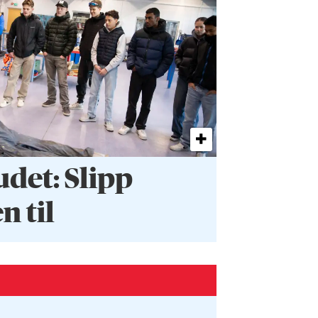
et: Slipp
 til