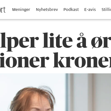
Meninger
Nyhetsbrev
Podkast
E-avis
Still
elper lite å 
lioner krone