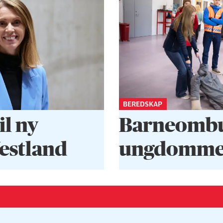
BEREDSKAP
il ny
Barneombud
Vestland
ungdommen