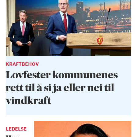
KRAFTBEHOV
Lovfester kommunenes
rett til å si ja eller nei til
vindkraft
LEDELSE