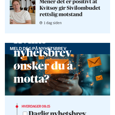
Mener det er positivt at
Kvitsøy gir Sivilombudet
rettslig motstand
1 dag siden
Hvilke
MELD DEG PÅ NYHETSBREV
nyhetsbrev
ønsker du å
motta?
HVERDAGER 08:15
Daglig nyhetsbrev