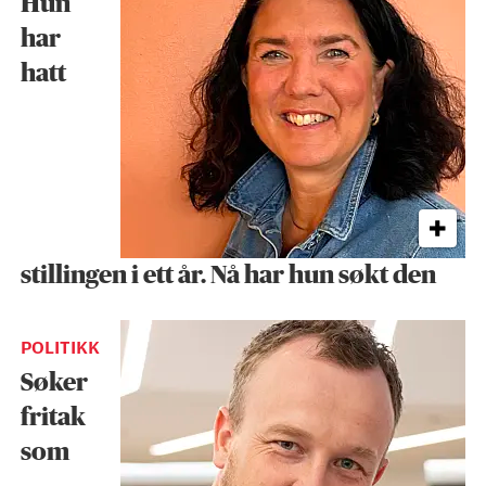
Hun
har
hatt
stillingen i ett år. Nå har hun søkt den
POLITIKK
Søker
fritak
som