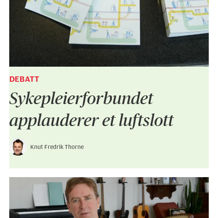
DEBATT
Sykepleier­forbundet
applauderer et luftslott
Knut Fredrik Thorne