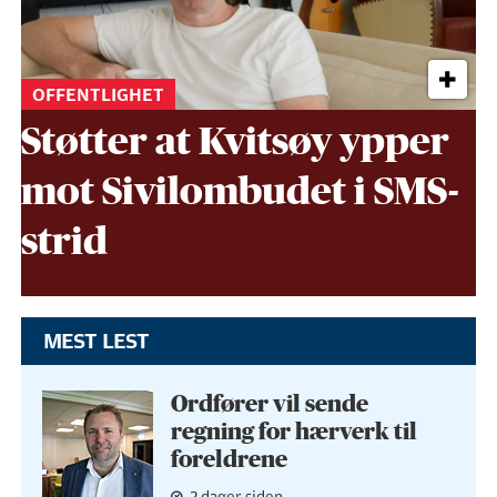
OFFENTLIGHET
Støtter at Kvitsøy ypper
mot Sivil­ombudet i SMS-
strid
MEST LEST
Ordfører vil sende
regning for hærverk til
foreldrene