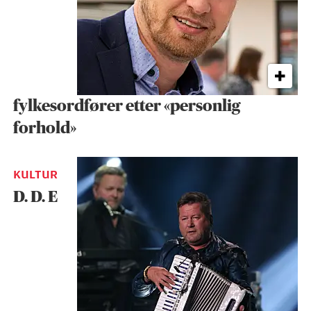
fylkesordfører etter «personlig
forhold»
KULTUR
D. D. E