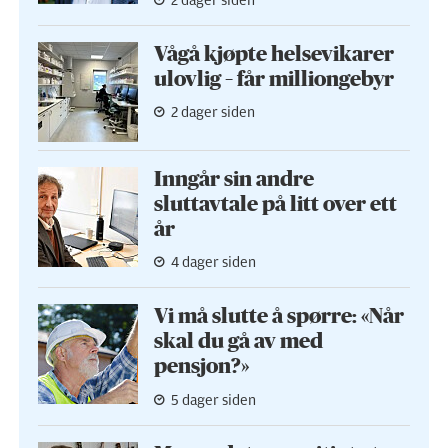
2 dager siden
Vågå kjøpte helse­vikarer
ulovlig – får milliongebyr
2 dager siden
Inngår sin andre
sluttavtale på litt over ett
år
4 dager siden
Vi må slutte å spørre: «Når
skal du gå av med
pensjon?»
5 dager siden