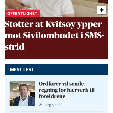
OFFENTLIGHET
Støtter at Kvitsøy ypper
mot Sivil­ombudet i SMS-
strid
MEST LEST
Ordfører vil sende
regning for hærverk til
foreldrene
1 dag siden