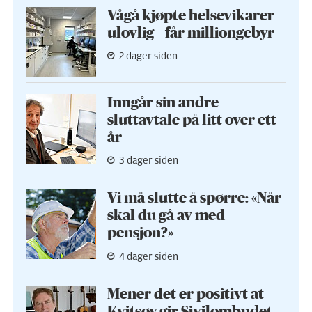
Vågå kjøpte helse­vikarer
ulovlig – får milliongebyr
2 dager siden
Inngår sin andre
sluttavtale på litt over ett
år
3 dager siden
Vi må slutte å spørre: «Når
skal du gå av med
pensjon?»
4 dager siden
Mener det er positivt at
Kvitsøy gir Sivilombudet