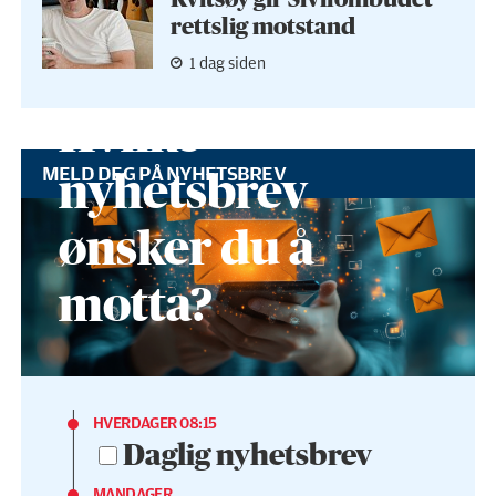
rettslig motstand
1 dag siden
Hvilke
MELD DEG PÅ NYHETSBREV
nyhetsbrev
ønsker du å
motta?
HVERDAGER 08:15
Daglig nyhetsbrev
MANDAGER