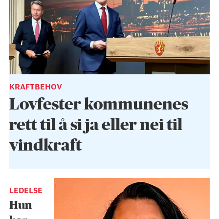
KRAFTBEHOV
Lovfester kommunenes
rett til å si ja eller nei til
vindkraft
LEDELSE
Hun