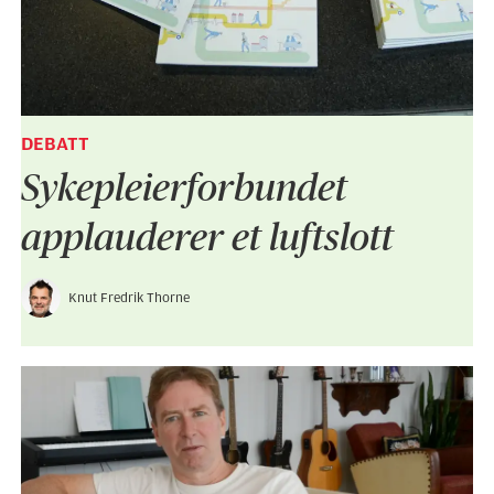
DEBATT
Sykepleier­forbundet
applauderer et luftslott
Knut Fredrik Thorne