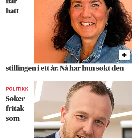
har
hatt
stillingen i ett år. Nå har hun søkt den
POLITIKK
Søker
fritak
som