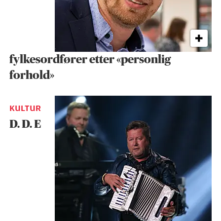
fylkesordfører etter «personlig
forhold»
KULTUR
D. D. E