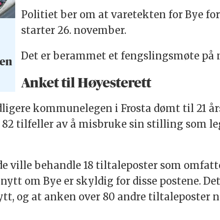
Politiet ber om at varetekten for Bye f
starter 26. november.
Det er berammet et fengslingsmøte på
gen
Anket til Høyesterett
idligere kommunelegen i Frosta dømt til 21 år
r 82 tilfeller av å misbruke sin stilling so
 ville behandle 18 tiltaleposter som omfatte
ytt om Bye er skyldig for disse postene. Det
nytt, og at anken over 80 andre tiltaleposter