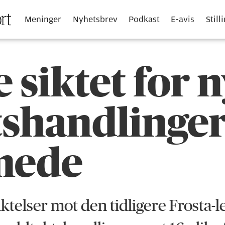
Meninger
Nyhetsbrev
Podkast
E-avis
Still
 siktet for 
s­handlinge
mede
 siktelser mot den tidligere Frosta