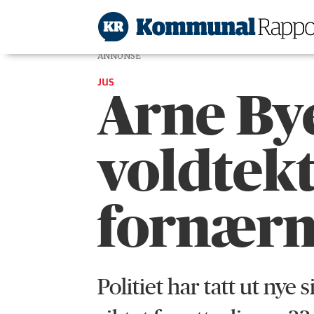
ANNONSE
JUS
Arne Bye
voldtekt
fornær
Politiet har tatt ut nye