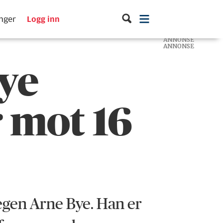
inger
Logg inn
ANNONSE
ANNONSE
ANNONSE
nye
r mot 16
-legen Arne Bye. Han er