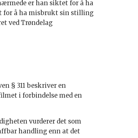
nærmede er han siktet for å ha
t for å ha misbrukt sin stilling
tret ved Trøndelag
ven § 311 beskriver en
filmet i forbindelse med en
ndigheten vurderer det som
affbar handling enn at det