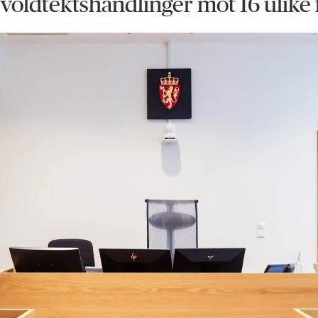
33 voldtektshandlinger mot 16 uli