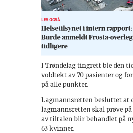
LES OGSÅ
Helsetilsynet i intern rapport:
Burde anmeldt Frosta-overle
tidligere
I Trøndelag tingrett ble den t
voldtekt av 70 pasienter og fo
på alle punkter.
Lagmannsretten besluttet at de
lagmannsretten skal prøve på n
av tiltalen blir behandlet på 
63 kvinner.