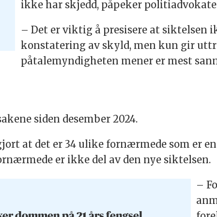
ikke har skjedd, påpeker politiadvokate
– Det er viktig å presisere at siktelsen
konstatering av skyld, men kun gir utt
påtalemyndigheten mener er mest sannsy
e sakene siden desember 2024.
ggjort at det er 34 ulike fornærmede som er e
fornærmede er ikke del av den nye siktelsen.
– Fo
anme
fore
ker dommen på 21 års fengsel