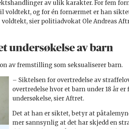
ektshandlinger av ulik karakter. For fem for
til voldtekt, og for én fornærmet er han sikte
n voldtekt, sier politiadvokat Ole Andreas Af
lmet undersøkelse av barn
jon av fremstilling som seksualiserer barn.
– Siktelsen for overtredelse av straffelo
overtredelse hvor et barn under 18 år er 
undersøkelse, sier Aftret.
Det at han er siktet, betyr at påtalemy
mer sannsynlig at det har skjedd en str