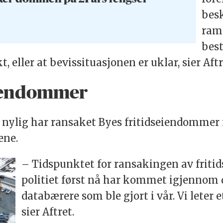
besk
ram
bes
 eller at bevissituasjonen er uklar, sier Aftr
eiendommer
t nylig har ransaket Byes fritidseiendommer i
ene.
– Tidspunktet for ransakingen av friti
politiet først nå har kommet igjennom 
databærere som ble gjort i vår. Vi leter e
sier Aftret.