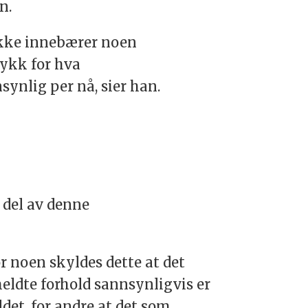
n.
 ikke innebærer noen
rykk for hva
nlig per nå, sier han.
n del av denne
r noen skyldes dette at det
ldte forhold sannsynligvis er
ldet, for andre at det som