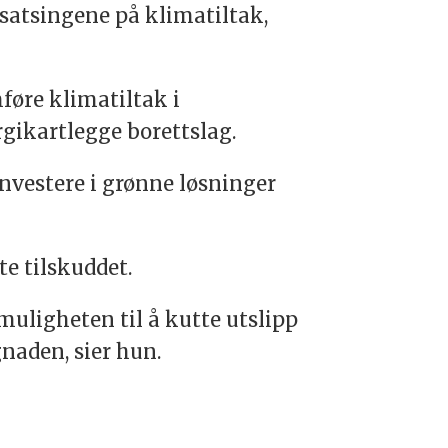
e satsingene på klimatiltak,
føre klimatiltak i
rgikartlegge borettslag.
 investere i grønne løsninger
e tilskuddet.
muligheten til å kutte utslipp
gnaden, sier hun.