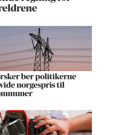
oreldrene
rsker ber politikerne
vide norgespris til
ommuner