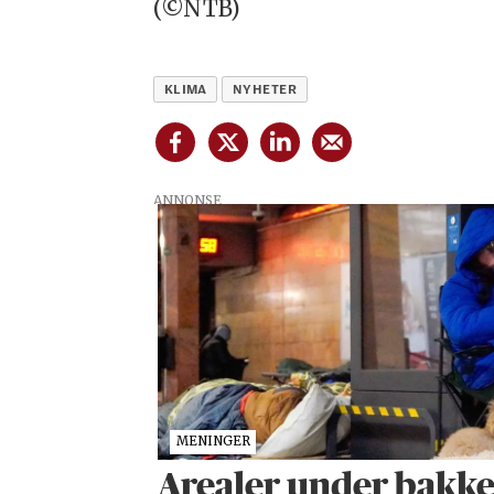
(©NTB)
KLIMA
NYHETER
ANNONSE
MENINGER
Arealer under bakken