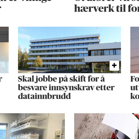
r
hærverk til f
r
Skal jobbe på skift for å
Fo
besvare innsynskrav etter
ut
datainnbrudd
k