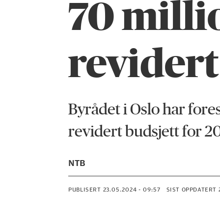
70 millio
revidert
Byrådet i Oslo har fore
revidert budsjett for 2
NTB
PUBLISERT
23.05.2024 - 09:57
SIST OPPDATERT