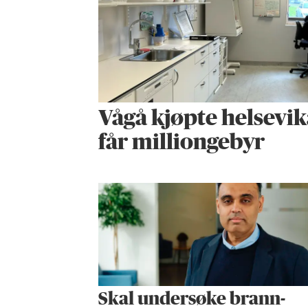
Vågå kjøpte helse­vik
får milliongebyr
Skal undersøke brann­