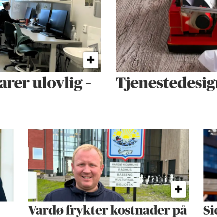
arer ulovlig –
Tjenestedesig
Vardø frykter kostnader på
Si