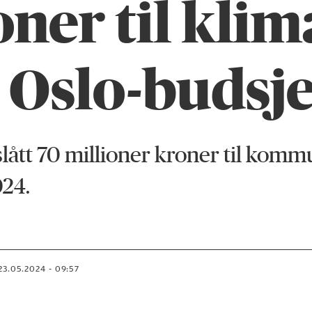
ner til klima
 Oslo-budsje
slått 70 millioner kroner til kom
024.
23.05.2024 - 09:57