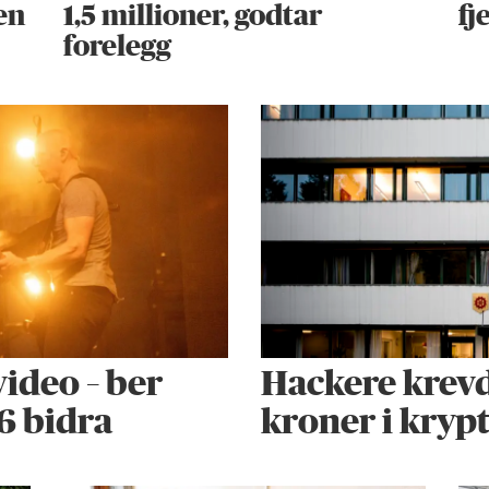
en
1,5 millioner, godtar
fj
forelegg
ideo – ber
Hackere krevd
6 bidra
kroner i kryp