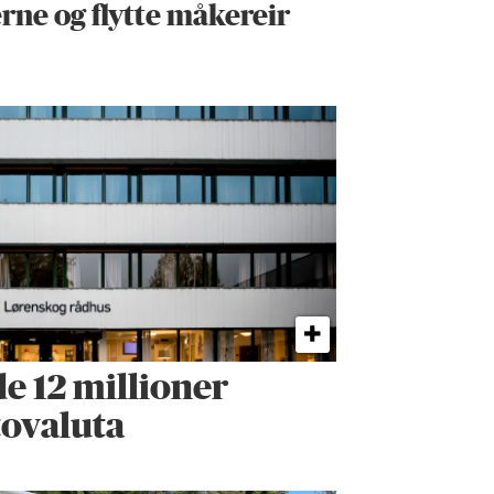
erne og flytte måkereir
e 12 millioner
tovaluta